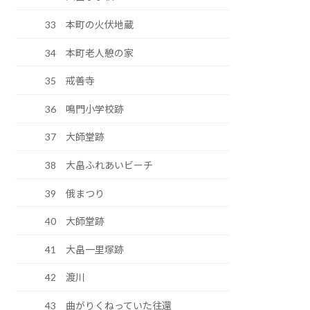
33 本町の火伏地蔵
34 本町老人憩の家
35 戒善寺
36 鳴門小学校跡
37 大師堂跡
38 大畠ふれあいビーチ
39 俄まつり
40 大師堂跡
41 大畠一里塚跡
42 渡川
43 曲がりくねっていた往還