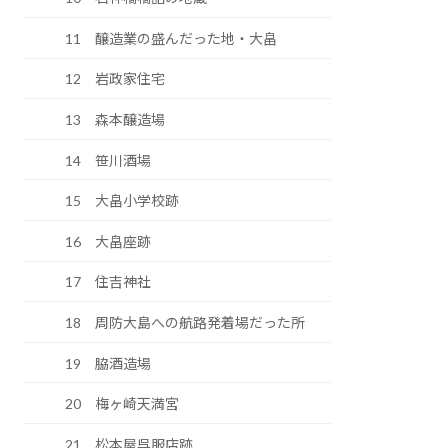
11 醸造業の盛んだった地・大畠
12 岩政家住宅
13 森本醸造場
14 笹川酒場
15 大畠小学校跡
16 大畠座跡
17 住吉神社
18 周防大島への航路発着場だった所
19 脇酒造場
20 梅ヶ崎天満宮
21 松本屋呉服店跡