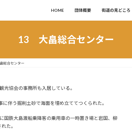
HOME
団体概要
街道の見どころ
13 大畠総合センター
大畠総合センター
畠観光協会の事務所も入居している。
事に伴う掘削土砂で海面を埋め立ててつくられた。
）年に国鉄大島渡船乗降客の乗用車の一時置き場と岩国、柳
された。