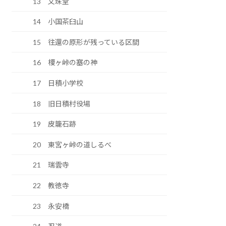
13 文珠堂
14 小国茶臼山
15 往還の原形が残っている区間
16 榎ヶ峠の塞の神
17 日積小学校
18 旧日積村役場
19 皮籠石跡
20 東宮ヶ峠の道しるべ
21 瑞雲寺
22 教徳寺
23 永安橋