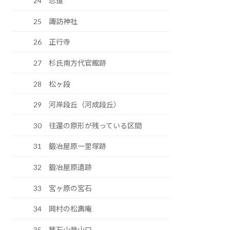
24 忍道
25 諏訪神社
26 正行寺
27 杉氏南方代官館跡
28 松ヶ段
29 河岸段丘（河成段丘）
30 往還の原形が残っている区間
31 鍛冶屋原一里塚跡
32 鍛冶屋原遺跡
33 宮ヶ原の宮石
34 岡村の松壽庵
35 琴石山登山口