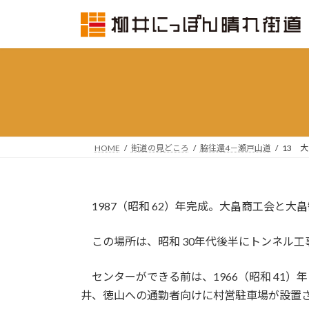
コ
ナ
ン
ビ
テ
ゲ
ン
ー
ツ
シ
へ
ョ
ス
ン
キ
に
ッ
移
HOME
街道の見どころ
脇往還4－瀬戸山道
13 
プ
動
1987（昭和 62）年完成。大畠商工会と大
この場所は、昭和 30年代後半にトンネル工
センターができる前は、1966（昭和 41
井、徳山への通勤者向けに村営駐車場が設置