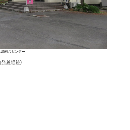
大畠総合センター
路発着場跡
）