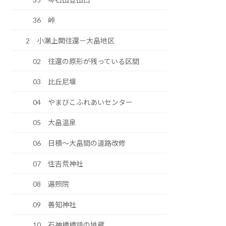
36 峠
2 小瀬上関往還－大畠地区
02 往還の原形が残っている区間
03 比丘尼堰
04 やまびこふれあいセンター
05 大畠温泉
06 日積～大畠間の道路改修
07 住吉荒神社
08 遍照院
09 善知神社
10 石神橋橋詰の地蔵