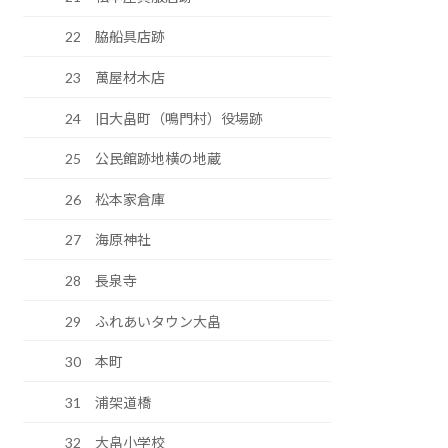
22 脇船具店跡
23 萬屋材木店
24 旧大畠町（鳴門村）役場跡
25 公民館跡地横の地蔵
26 松本家倉庫
27 海原神社
28 長泉寺
29 ふれあいタウン大畠
30 本町
31 浦架道橋
32 大畠小学校