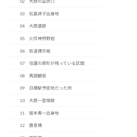
02 大原の盃状穴
03 松島詩子出身地
04 大原遺跡
05 火伏神狩野岩
06 街道標示板
07 往還の原形が残っている区間
08 馬頭観音
09 日積駅予定地だった所
10 大原一里塚跡
11 坂本寿一出身地
12 唐音橋