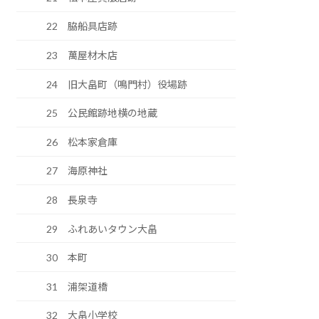
22 脇船具店跡
23 萬屋材木店
24 旧大畠町（鳴門村）役場跡
25 公民館跡地横の地蔵
26 松本家倉庫
27 海原神社
28 長泉寺
29 ふれあいタウン大畠
30 本町
31 浦架道橋
32 大畠小学校