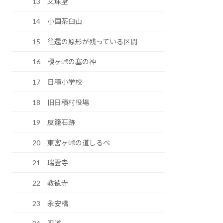
13 文珠堂
14 小国茶臼山
15 往還の原形が残っている区間
16 榎ヶ峠の塞の神
17 日積小学校
18 旧日積村役場
19 皮籠石跡
20 東宮ヶ峠の道しるべ
21 瑞雲寺
22 教徳寺
23 永安橋