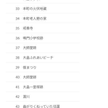
33 本町の火伏地蔵
34 本町老人憩の家
35 戒善寺
36 鳴門小学校跡
37 大師堂跡
38 大畠ふれあいビーチ
39 俄まつり
40 大師堂跡
41 大畠一里塚跡
42 渡川
43 曲がりくねっていた往還