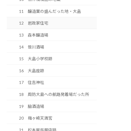
11 醸造業の盛んだった地・大畠
12 岩政家住宅
13 森本醸造場
14 笹川酒場
15 大畠小学校跡
16 大畠座跡
17 住吉神社
18 周防大島への航路発着場だった所
19 脇酒造場
20 梅ヶ崎天満宮
21 松本屋呉服店跡