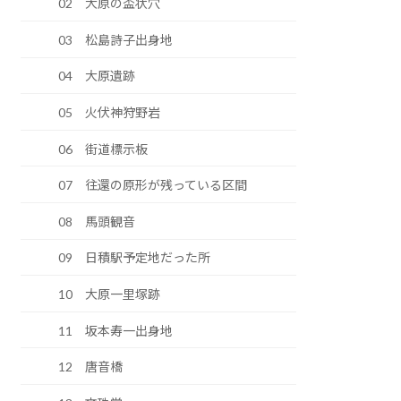
02 大原の盃状穴
03 松島詩子出身地
04 大原遺跡
05 火伏神狩野岩
06 街道標示板
07 往還の原形が残っている区間
08 馬頭観音
09 日積駅予定地だった所
10 大原一里塚跡
11 坂本寿一出身地
12 唐音橋