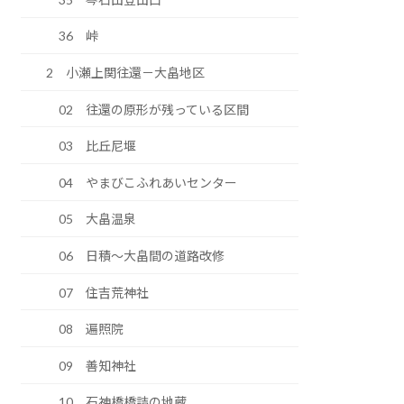
36 峠
2 小瀬上関往還－大畠地区
02 往還の原形が残っている区間
03 比丘尼堰
04 やまびこふれあいセンター
05 大畠温泉
06 日積～大畠間の道路改修
07 住吉荒神社
08 遍照院
09 善知神社
10 石神橋橋詰の地蔵