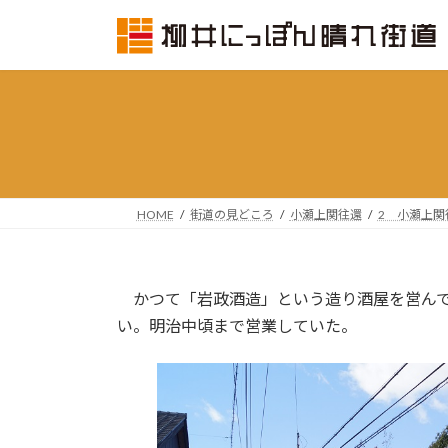
コ
ナ
ン
ビ
テ
ゲ
ン
ー
ツ
シ
へ
ョ
ス
ン
キ
に
ッ
移
HOME
街道の見どころ
小瀬上関往還
2 小瀬上関
プ
動
かつて「岩政酒造」という造り酒屋を営んで
い。明治中頃まで営業していた。