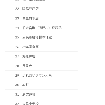
22 脇船具店跡
23 萬屋材木店
24 旧大畠町（鳴門村）役場跡
25 公民館跡地横の地蔵
26 松本家倉庫
27 海原神社
28 長泉寺
29 ふれあいタウン大畠
30 本町
31 浦架道橋
32 大畠小学校