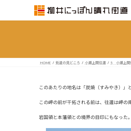
コ
ナ
ン
ビ
テ
ゲ
ン
ー
ツ
シ
へ
ョ
ス
ン
キ
に
ッ
移
HOME
街道の見どころ
小瀬上関往還
5 小瀬上関
プ
動
このあたりの地名は「炭焼（すみやき）」と
この岬の前が干拓される前は、往還は岬の南
岩国領と本藩領との境界の目印にもなった