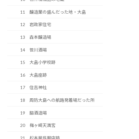
11 醸造業の盛んだった地・大畠
12 岩政家住宅
13 森本醸造場
14 笹川酒場
15 大畠小学校跡
16 大畠座跡
17 住吉神社
18 周防大島への航路発着場だった所
19 脇酒造場
20 梅ヶ崎天満宮
21 松本屋呉服店跡