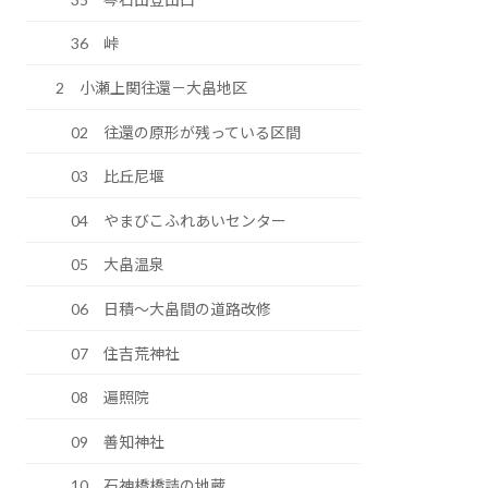
36 峠
2 小瀬上関往還－大畠地区
02 往還の原形が残っている区間
03 比丘尼堰
04 やまびこふれあいセンター
05 大畠温泉
06 日積～大畠間の道路改修
07 住吉荒神社
08 遍照院
09 善知神社
10 石神橋橋詰の地蔵