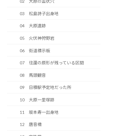
02 大原の盃状穴
03 松島詩子出身地
04 大原遺跡
05 火伏神狩野岩
06 街道標示板
07 往還の原形が残っている区間
08 馬頭観音
09 日積駅予定地だった所
10 大原一里塚跡
11 坂本寿一出身地
12 唐音橋