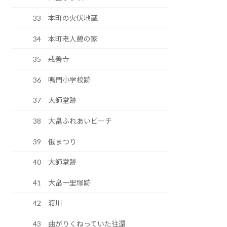
33 本町の火伏地蔵
34 本町老人憩の家
35 戒善寺
36 鳴門小学校跡
37 大師堂跡
38 大畠ふれあいビーチ
39 俄まつり
40 大師堂跡
41 大畠一里塚跡
42 渡川
43 曲がりくねっていた往還