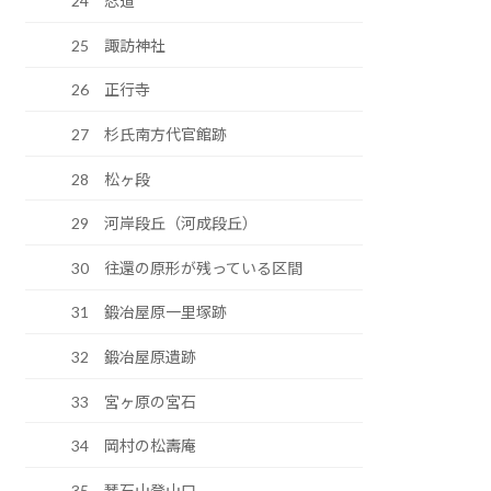
24 忍道
25 諏訪神社
26 正行寺
27 杉氏南方代官館跡
28 松ヶ段
29 河岸段丘（河成段丘）
30 往還の原形が残っている区間
31 鍛冶屋原一里塚跡
32 鍛冶屋原遺跡
33 宮ヶ原の宮石
34 岡村の松壽庵
35 琴石山登山口