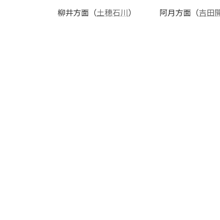
柳井方面（
土穂石川
） 阿月方面（
吉田