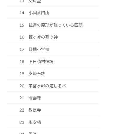
13 文珠堂
14 小国茶臼山
15 往還の原形が残っている区間
16 榎ヶ峠の塞の神
17 日積小学校
18 旧日積村役場
19 皮籠石跡
20 東宮ヶ峠の道しるべ
21 瑞雲寺
22 教徳寺
23 永安橋