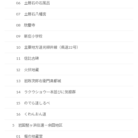
06 土穂石の石風呂
07 土穂石八幡宮
08 欣慶寺
09 新庄小学校
10 主要地方道光柳井線（県道22号）
11 信比古碑
12 火伏地蔵
13 岩政次郎右衛門奥都城
14 ラクウショウ一本並びに気根群
15 のでら道しるべ
16 くわんおん道
5 岩国竪ヶ浜往還－余田地区
01 堀の地蔵堂