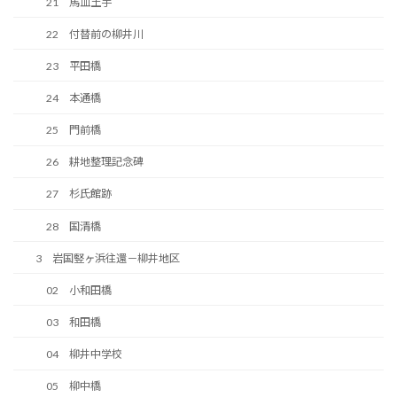
21 馬皿土手
22 付替前の柳井川
23 平田橋
24 本通橋
25 門前橋
26 耕地整理記念碑
27 杉氏館跡
28 国清橋
3 岩国竪ヶ浜往還－柳井地区
02 小和田橋
03 和田橋
04 柳井中学校
05 柳中橋