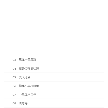
40 中大の口の法界地蔵
41 往還の原形が残っている区間
42 峠の地蔵
43 大ノ口峠（馬皿峠）
2 岩国竪ヶ浜往還－柳北地区
02 伊陸～柳井間の道路
03 馬皿一里塚跡
04 石畳の残る往還
05 美人地蔵
06 柳北小学校跡地
07 中馬皿バス停
08 法専寺