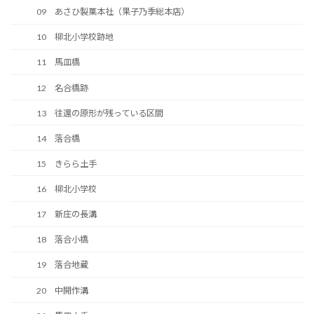
09 あさひ製菓本社（果子乃季総本店）
10 柳北小学校跡地
11 馬皿橋
12 名合橋跡
13 往還の原形が残っている区間
14 落合橋
15 きらら土手
16 柳北小学校
17 新庄の長溝
18 落合小橋
19 落合地蔵
20 中開作溝