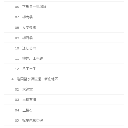
06 下馬皿一里塚跡
07 柳商橋
08 女学校橋
09 柳西橋
10 道しるべ
11 柳井川土手跡
12 八丁土手
4 岩国竪ヶ浜往還－新庄地区
02 大師堂
03 土穂石川
04 土穂石
05 松尾芭蕉句碑