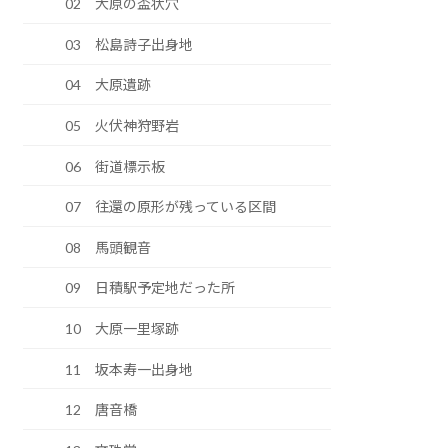
02 大原の盃状穴
03 松島詩子出身地
04 大原遺跡
05 火伏神狩野岩
06 街道標示板
07 往還の原形が残っている区間
08 馬頭観音
09 日積駅予定地だった所
10 大原一里塚跡
11 坂本寿一出身地
12 唐音橋