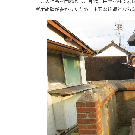
この場所を西端とし、神代、由宇を経て岩国
断崖絶壁が多かったため、主要な往還となら