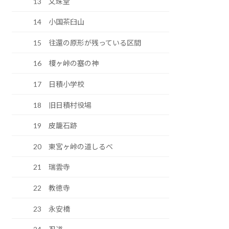
13 文珠堂
14 小国茶臼山
15 往還の原形が残っている区間
16 榎ヶ峠の塞の神
17 日積小学校
18 旧日積村役場
19 皮籠石跡
20 東宮ヶ峠の道しるべ
21 瑞雲寺
22 教徳寺
23 永安橋