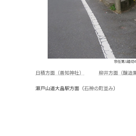
宗任第1踏切
日積方面（善知神社）
柳井方面（醸造
瀬戸山道大畠駅方面（
石神の町並み
）