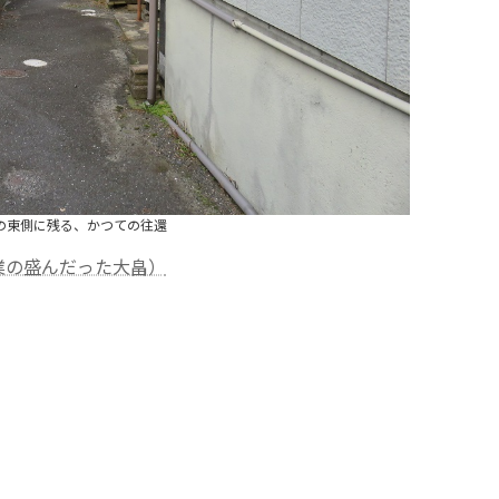
の東側に残る、かつての往還
業の盛んだった大畠）