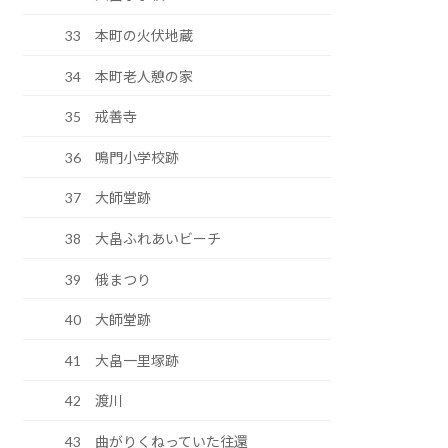
33 本町の火伏地蔵
34 本町老人憩の家
35 戒善寺
36 鳴門小学校跡
37 大師堂跡
38 大畠ふれあいビーチ
39 俄まつり
40 大師堂跡
41 大畠一里塚跡
42 渡川
43 曲がりくねっていた往還