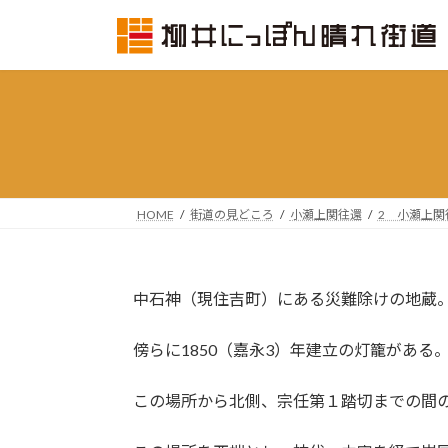
コ
ナ
ン
ビ
テ
ゲ
ン
ー
ツ
シ
へ
ョ
ス
ン
キ
に
ッ
移
HOME
街道の見どころ
小瀬上関往還
2 小瀬上関
プ
動
中石神（現住吉町）にある災難除けの地蔵
傍らに1850（嘉永3）年建立の灯籠がある
この場所から北側、宗任第１踏切までの間の