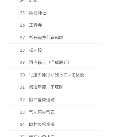
24 忍道
25 諏訪神社
26 正行寺
27 杉氏南方代官館跡
28 松ヶ段
29 河岸段丘（河成段丘）
30 往還の原形が残っている区間
31 鍛冶屋原一里塚跡
32 鍛冶屋原遺跡
33 宮ヶ原の宮石
34 岡村の松壽庵
35 琴石山登山口