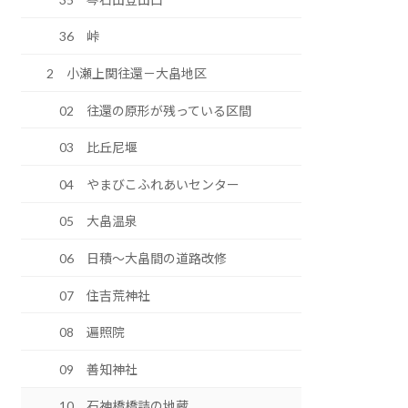
36 峠
2 小瀬上関往還－大畠地区
02 往還の原形が残っている区間
03 比丘尼堰
04 やまびこふれあいセンター
05 大畠温泉
06 日積～大畠間の道路改修
07 住吉荒神社
08 遍照院
09 善知神社
10 石神橋橋詰の地蔵