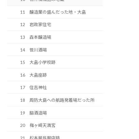
11 醸造業の盛んだった地・大畠
12 岩政家住宅
13 森本醸造場
14 笹川酒場
15 大畠小学校跡
16 大畠座跡
17 住吉神社
18 周防大島への航路発着場だった所
19 脇酒造場
20 梅ヶ崎天満宮
21 松本屋呉服店跡