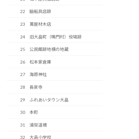
22 脇船具店跡
23 萬屋材木店
24 旧大畠町（鳴門村）役場跡
25 公民館跡地横の地蔵
26 松本家倉庫
27 海原神社
28 長泉寺
29 ふれあいタウン大畠
30 本町
31 浦架道橋
32 大畠小学校