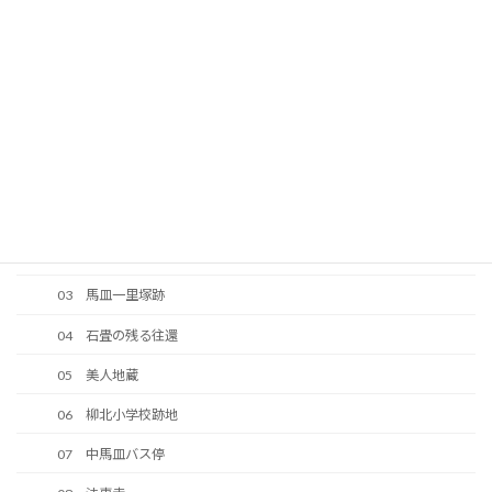
39 今井道路
40 中大の口の法界地蔵
41 往還の原形が残っている区間
42 峠の地蔵
43 大ノ口峠（馬皿峠）
2 岩国竪ヶ浜往還－柳北地区
02 伊陸～柳井間の道路
03 馬皿一里塚跡
04 石畳の残る往還
05 美人地蔵
06 柳北小学校跡地
07 中馬皿バス停