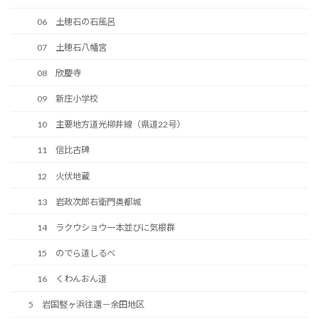
06 土穂石の石風呂
07 土穂石八幡宮
08 欣慶寺
09 新庄小学校
10 主要地方道光柳井線（県道22号）
11 信比古碑
12 火伏地蔵
13 岩政次郎右衛門奥都城
14 ラクウショウ一本並びに気根群
15 のでら道しるべ
16 くわんおん道
5 岩国竪ヶ浜往還－余田地区