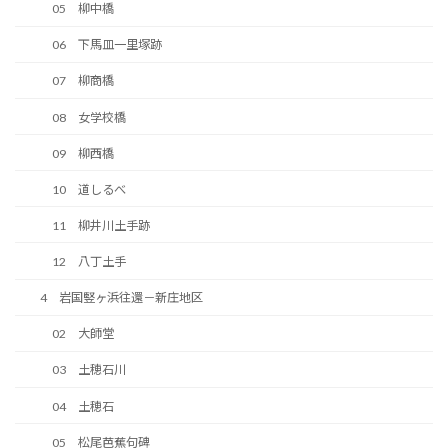
05 柳中橋
06 下馬皿一里塚跡
07 柳商橋
08 女学校橋
09 柳西橋
10 道しるべ
11 柳井川土手跡
12 八丁土手
4 岩国竪ヶ浜往還－新庄地区
02 大師堂
03 土穂石川
04 土穂石
05 松尾芭蕉句碑