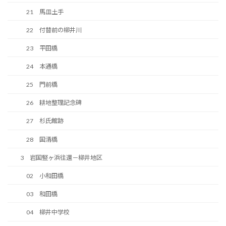
21 馬皿土手
22 付替前の柳井川
23 平田橋
24 本通橋
25 門前橋
26 耕地整理記念碑
27 杉氏館跡
28 国清橋
3 岩国竪ヶ浜往還－柳井地区
02 小和田橋
03 和田橋
04 柳井中学校