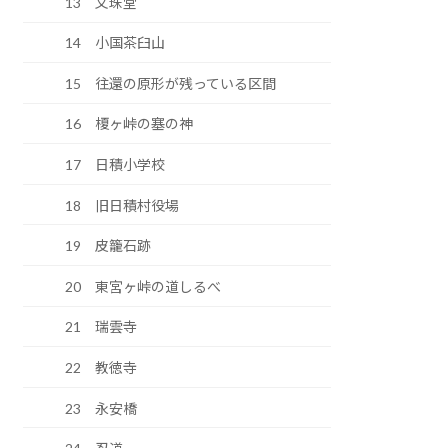
13 文珠堂
14 小国茶臼山
15 往還の原形が残っている区間
16 榎ヶ峠の塞の神
17 日積小学校
18 旧日積村役場
19 皮籠石跡
20 東宮ヶ峠の道しるべ
21 瑞雲寺
22 教徳寺
23 永安橋