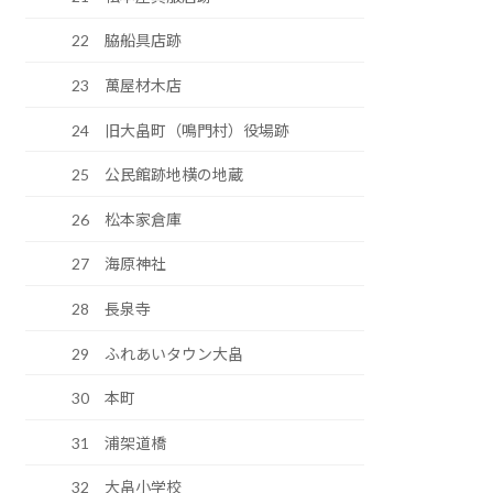
22 脇船具店跡
23 萬屋材木店
24 旧大畠町（鳴門村）役場跡
25 公民館跡地横の地蔵
26 松本家倉庫
27 海原神社
28 長泉寺
29 ふれあいタウン大畠
30 本町
31 浦架道橋
32 大畠小学校