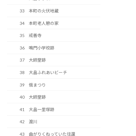
33 本町の火伏地蔵
34 本町老人憩の家
35 戒善寺
36 鳴門小学校跡
37 大師堂跡
38 大畠ふれあいビーチ
39 俄まつり
40 大師堂跡
41 大畠一里塚跡
42 渡川
43 曲がりくねっていた往還