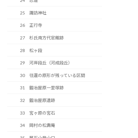
24 忍道
25 諏訪神社
26 正行寺
27 杉氏南方代官館跡
28 松ヶ段
29 河岸段丘（河成段丘）
30 往還の原形が残っている区間
31 鍛冶屋原一里塚跡
32 鍛冶屋原遺跡
33 宮ヶ原の宮石
34 岡村の松壽庵
35 琴石山登山口