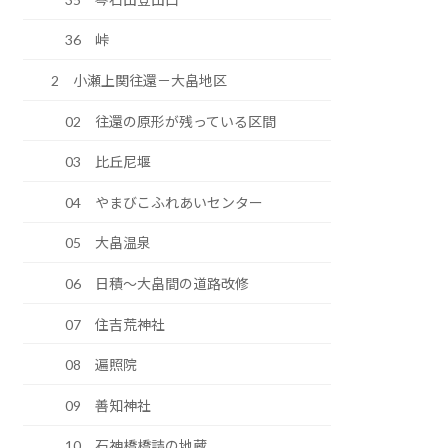
36 峠
2 小瀬上関往還－大畠地区
02 往還の原形が残っている区間
03 比丘尼堰
04 やまびこふれあいセンター
05 大畠温泉
06 日積～大畠間の道路改修
07 住吉荒神社
08 遍照院
09 善知神社
10 石神橋橋詰の地蔵