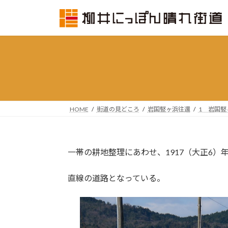
コ
ナ
ン
ビ
テ
ゲ
ン
ー
ツ
シ
へ
ョ
ス
ン
キ
に
ッ
移
HOME
街道の見どころ
岩国竪ヶ浜往還
1 岩国
プ
動
一帯の耕地整理にあわせ、1917（大正6）
直線の道路となっている。