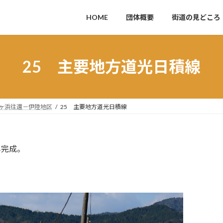
HOME
団体概要
街道の見どころ
25 主要地方道光日積線
竪ヶ浜往還－伊陸地区
25 主要地方道光日積線
年完成。