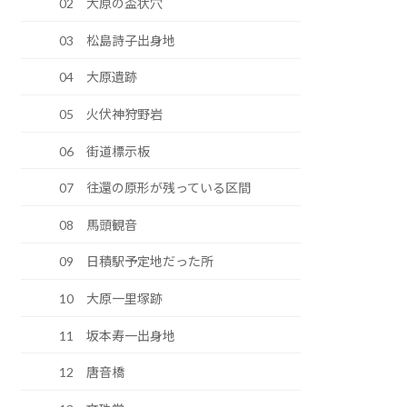
02 大原の盃状穴
03 松島詩子出身地
04 大原遺跡
05 火伏神狩野岩
06 街道標示板
07 往還の原形が残っている区間
08 馬頭観音
09 日積駅予定地だった所
10 大原一里塚跡
11 坂本寿一出身地
12 唐音橋