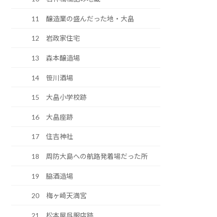
11 醸造業の盛んだった地・大畠
12 岩政家住宅
13 森本醸造場
14 笹川酒場
15 大畠小学校跡
16 大畠座跡
17 住吉神社
18 周防大島への航路発着場だった所
19 脇酒造場
20 梅ヶ崎天満宮
21 松本屋呉服店跡