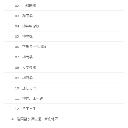
02 小和田橋
03 和田橋
04 柳井中学校
05 柳中橋
06 下馬皿一里塚跡
07 柳商橋
08 女学校橋
09 柳西橋
10 道しるべ
11 柳井川土手跡
12 八丁土手
4 岩国竪ヶ浜往還－新庄地区