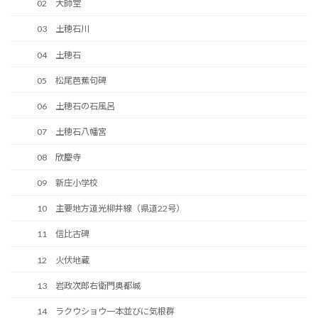
02 大師堂
03 土穂石川
04 土穂石
05 松尾芭蕉句碑
06 土穂石の石風呂
07 土穂石八幡宮
08 欣慶寺
09 新庄小学校
10 主要地方道光柳井線（県道22号）
11 信比古碑
12 火伏地蔵
13 岩政次郎右衛門奥都城
14 ラクウショウ一本並びに気根群