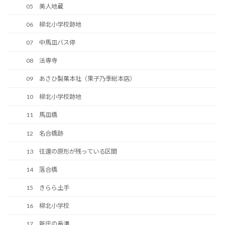
05 美人地蔵
06 柳北小学校跡地
07 中馬皿バス停
08 法専寺
09 あさひ製菓本社（果子乃季総本店）
10 柳北小学校跡地
11 馬皿橋
12 名合橋跡
13 往還の原形が残っている区間
14 落合橋
15 きらら土手
16 柳北小学校
17 新庄の長溝