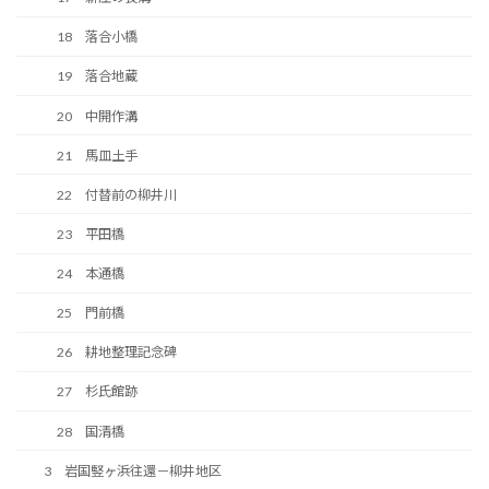
18 落合小橋
19 落合地蔵
20 中開作溝
21 馬皿土手
22 付替前の柳井川
23 平田橋
24 本通橋
25 門前橋
26 耕地整理記念碑
27 杉氏館跡
28 国清橋
3 岩国竪ヶ浜往還－柳井地区