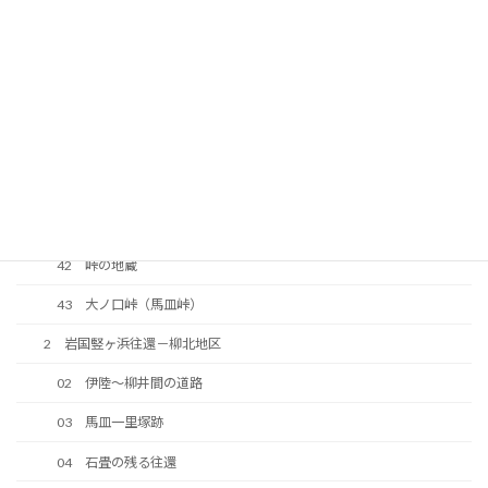
36 河光三津左衛門顕彰碑
37 南山神社
38 明治期に整備された道路
39 今井道路
40 中大の口の法界地蔵
41 往還の原形が残っている区間
42 峠の地蔵
43 大ノ口峠（馬皿峠）
2 岩国竪ヶ浜往還－柳北地区
02 伊陸～柳井間の道路
03 馬皿一里塚跡
04 石畳の残る往還