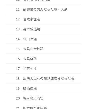
11 醸造業の盛んだった地・大畠
12 岩政家住宅
13 森本醸造場
14 笹川酒場
15 大畠小学校跡
16 大畠座跡
17 住吉神社
18 周防大島への航路発着場だった所
19 脇酒造場
20 梅ヶ崎天満宮
21 松本屋呉服店跡