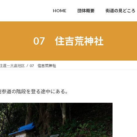
HOME
団体概要
街道の見どころ
07 住吉荒神社
往還－大畠地区
07 住吉荒神社
参道の階段を登る途中にある。