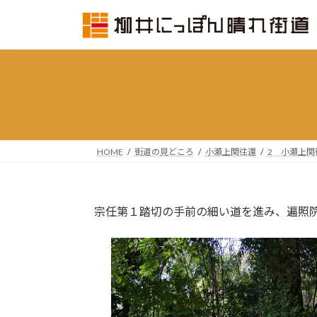
コ
ナ
ン
ビ
テ
ゲ
ン
ー
ツ
シ
へ
ョ
ス
ン
キ
に
ッ
移
HOME
街道の見どころ
小瀬上関往還
2 小瀬上関
プ
動
宗任第１踏切の手前の細い道を進み、遍照院