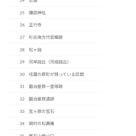
24 忍道
25 諏訪神社
26 正行寺
27 杉氏南方代官館跡
28 松ヶ段
29 河岸段丘（河成段丘）
30 往還の原形が残っている区間
31 鍛冶屋原一里塚跡
32 鍛冶屋原遺跡
33 宮ヶ原の宮石
34 岡村の松壽庵
35 琴石山登山口