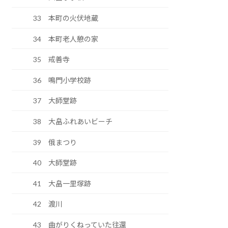
33 本町の火伏地蔵
34 本町老人憩の家
35 戒善寺
36 鳴門小学校跡
37 大師堂跡
38 大畠ふれあいビーチ
39 俄まつり
40 大師堂跡
41 大畠一里塚跡
42 渡川
43 曲がりくねっていた往還