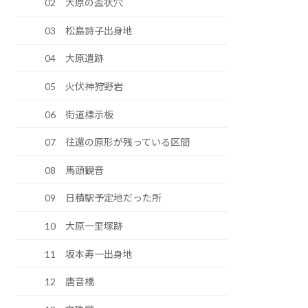
02 大原の盃状穴
03 松島詩子出身地
04 大原遺跡
05 火伏神狩野岩
06 街道標示板
07 往還の原形が残っている区間
08 馬頭観音
09 日積駅予定地だった所
10 大原一里塚跡
11 坂本寿一出身地
12 唐音橋