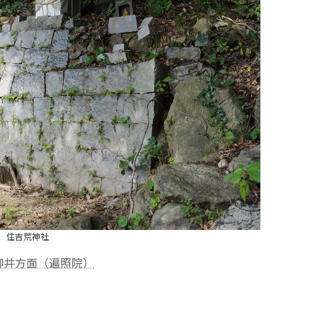
住吉荒神社
柳井方面（遍照院）