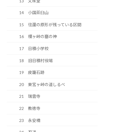
13 文珠堂
14 小国茶臼山
15 往還の原形が残っている区間
16 榎ヶ峠の塞の神
17 日積小学校
18 旧日積村役場
19 皮籠石跡
20 東宮ヶ峠の道しるべ
21 瑞雲寺
22 教徳寺
23 永安橋