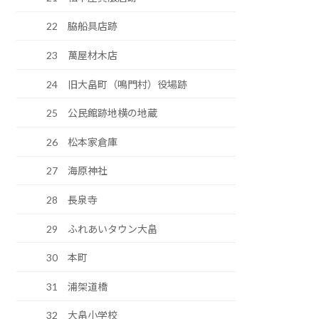
22 脇船具店跡
23 萬屋材木店
24 旧大畠町（鳴門村）役場跡
25 公民館跡地横の地蔵
26 松本家倉庫
27 海原神社
28 長泉寺
29 ふれあいタウン大畠
30 本町
31 浦架道橋
32 大畠小学校