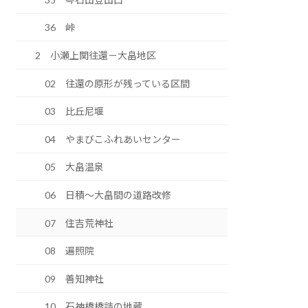
36 峠
2 小瀬上関往還－大畠地区
02 往還の原形が残っている区間
03 比丘尼堰
04 やまびこふれあいセンター
05 大畠温泉
06 日積～大畠間の道路改修
07 住吉荒神社
08 遍照院
09 善知神社
10 石神橋橋詰の地蔵