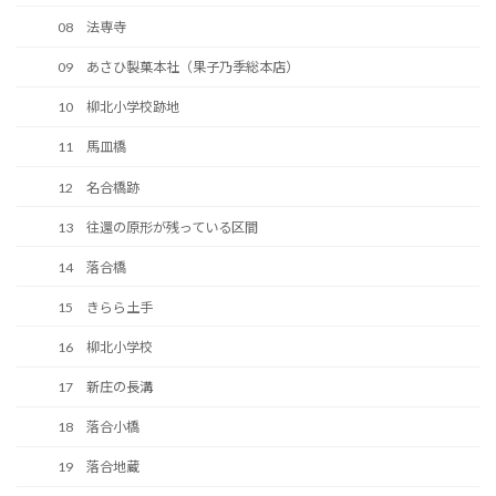
08 法専寺
09 あさひ製菓本社（果子乃季総本店）
10 柳北小学校跡地
11 馬皿橋
12 名合橋跡
13 往還の原形が残っている区間
14 落合橋
15 きらら土手
16 柳北小学校
17 新庄の長溝
18 落合小橋
19 落合地蔵