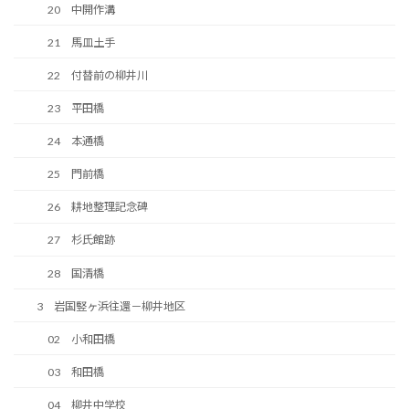
20 中開作溝
21 馬皿土手
22 付替前の柳井川
23 平田橋
24 本通橋
25 門前橋
26 耕地整理記念碑
27 杉氏館跡
28 国清橋
3 岩国竪ヶ浜往還－柳井地区
02 小和田橋
03 和田橋
04 柳井中学校