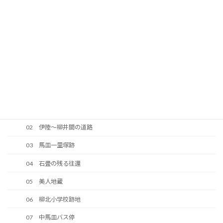
38 明治期に整備された道路
39 今井道路
40 中大の口の法界地蔵
41 往還の原形が残っている区間
42 峠の地蔵
43 大ノ口峠（馬皿峠）
2 岩国竪ヶ浜往還－柳北地区
02 伊陸～柳井間の道路
03 馬皿一里塚跡
04 石畳の残る往還
05 美人地蔵
06 柳北小学校跡地
07 中馬皿バス停