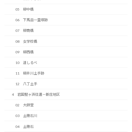
05 柳中橋
06 下馬皿一里塚跡
07 柳商橋
08 女学校橋
09 柳西橋
10 道しるべ
11 柳井川土手跡
12 八丁土手
4 岩国竪ヶ浜往還－新庄地区
02 大師堂
03 土穂石川
04 土穂石