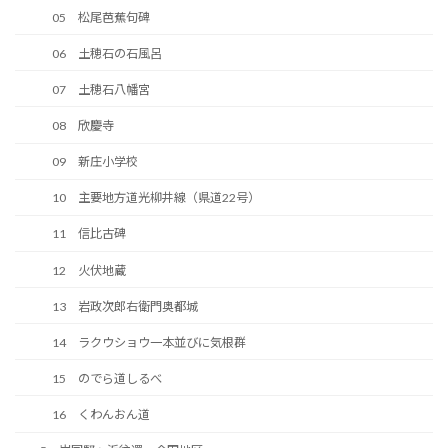
05 松尾芭蕉句碑
06 土穂石の石風呂
07 土穂石八幡宮
08 欣慶寺
09 新庄小学校
10 主要地方道光柳井線（県道22号）
11 信比古碑
12 火伏地蔵
13 岩政次郎右衛門奥都城
14 ラクウショウ一本並びに気根群
15 のでら道しるべ
16 くわんおん道