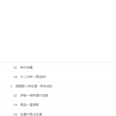
35 往還の橋の跡
36 河光三津左衛門顕彰碑
37 南山神社
38 明治期に整備された道路
39 今井道路
40 中大の口の法界地蔵
41 往還の原形が残っている区間
42 峠の地蔵
43 大ノ口峠（馬皿峠）
2 岩国竪ヶ浜往還－柳北地区
02 伊陸～柳井間の道路
03 馬皿一里塚跡
04 石畳の残る往還