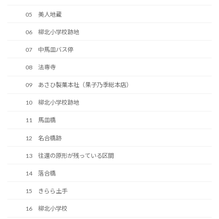
05 美人地蔵
06 柳北小学校跡地
07 中馬皿バス停
08 法専寺
09 あさひ製菓本社（果子乃季総本店）
10 柳北小学校跡地
11 馬皿橋
12 名合橋跡
13 往還の原形が残っている区間
14 落合橋
15 きらら土手
16 柳北小学校