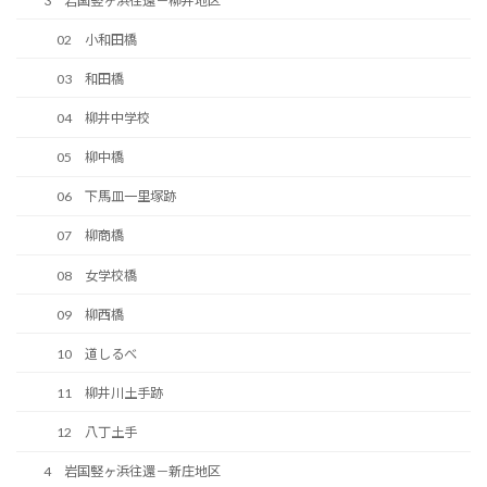
3 岩国竪ヶ浜往還－柳井地区
02 小和田橋
03 和田橋
04 柳井中学校
05 柳中橋
06 下馬皿一里塚跡
07 柳商橋
08 女学校橋
09 柳西橋
10 道しるべ
11 柳井川土手跡
12 八丁土手
4 岩国竪ヶ浜往還－新庄地区