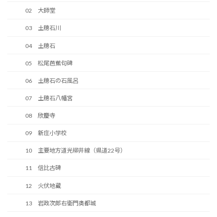
02 大師堂
03 土穂石川
04 土穂石
05 松尾芭蕉句碑
06 土穂石の石風呂
07 土穂石八幡宮
08 欣慶寺
09 新庄小学校
10 主要地方道光柳井線（県道22号）
11 信比古碑
12 火伏地蔵
13 岩政次郎右衛門奥都城