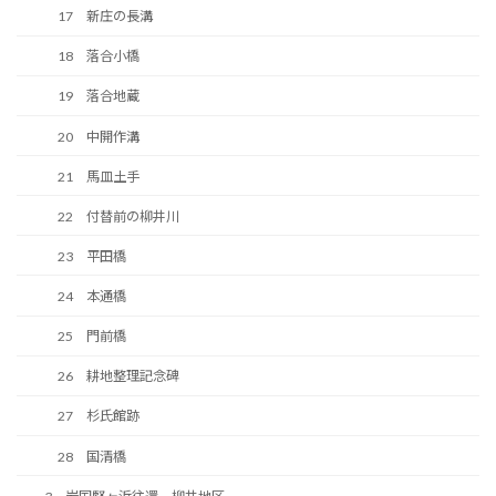
17 新庄の長溝
18 落合小橋
19 落合地蔵
20 中開作溝
21 馬皿土手
22 付替前の柳井川
23 平田橋
24 本通橋
25 門前橋
26 耕地整理記念碑
27 杉氏館跡
28 国清橋