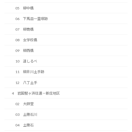
05 柳中橋
06 下馬皿一里塚跡
07 柳商橋
08 女学校橋
09 柳西橋
10 道しるべ
11 柳井川土手跡
12 八丁土手
4 岩国竪ヶ浜往還－新庄地区
02 大師堂
03 土穂石川
04 土穂石