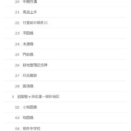
20 中開作溝
21 馬皿土手
22 付替前の柳井川
23 平田橋
24 本通橋
25 門前橋
26 耕地整理記念碑
27 杉氏館跡
28 国清橋
3 岩国竪ヶ浜往還－柳井地区
02 小和田橋
03 和田橋
04 柳井中学校