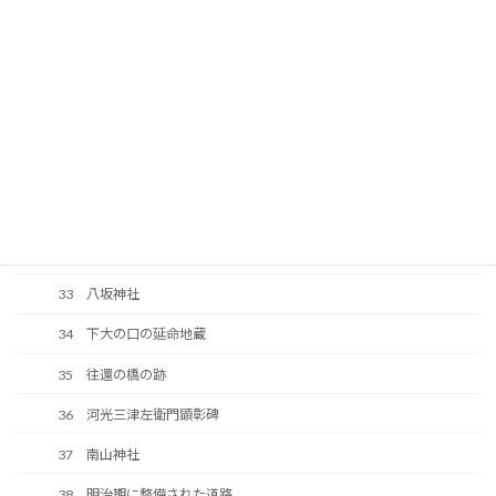
26 専光寺
27 光持寺・小南寺跡
28 旧伊陸小学校・旧伊陸村役場跡
29 八坂神社
30 明光寺
31 往還の原形が残っている区間
32 由宇川上流端
33 八坂神社
34 下大の口の延命地蔵
35 往還の橋の跡
36 河光三津左衛門顕彰碑
37 南山神社
38 明治期に整備された道路