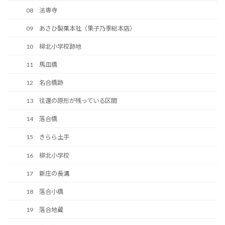
08 法専寺
09 あさひ製菓本社（果子乃季総本店）
10 柳北小学校跡地
11 馬皿橋
12 名合橋跡
13 往還の原形が残っている区間
14 落合橋
15 きらら土手
16 柳北小学校
17 新庄の長溝
18 落合小橋
19 落合地蔵