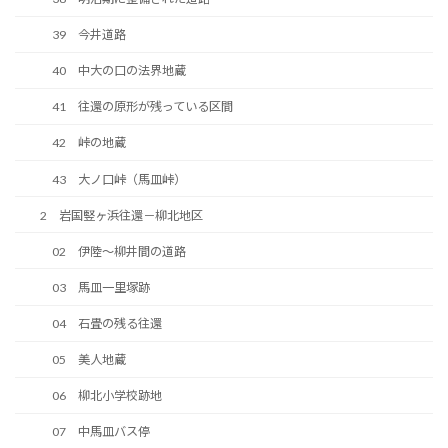
39 今井道路
40 中大の口の法界地蔵
41 往還の原形が残っている区間
42 峠の地蔵
43 大ノ口峠（馬皿峠）
2 岩国竪ヶ浜往還－柳北地区
02 伊陸～柳井間の道路
03 馬皿一里塚跡
04 石畳の残る往還
05 美人地蔵
06 柳北小学校跡地
07 中馬皿バス停