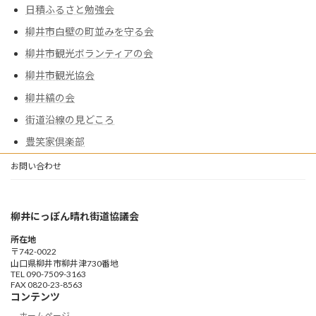
日積ふるさと勉強会
柳井市白壁の町並みを守る会
柳井市観光ボランティアの会
柳井市観光協会
柳井縞の会
街道沿線の見どころ
豊笑家倶楽部
お問い合わせ
柳井にっぽん晴れ街道協議会
所在地
〒742-0022
山口県柳井市柳井津730番地
TEL 090-7509-3163
FAX 0820-23-8563
コンテンツ
ホームページ