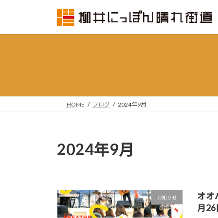
コ
ナ
ン
ビ
テ
ゲ
ン
ー
ツ
シ
へ
ョ
ス
ン
キ
に
ッ
移
HOME
ブログ
2024年9月
プ
動
2024年9月
オオ
お知らせ
月2