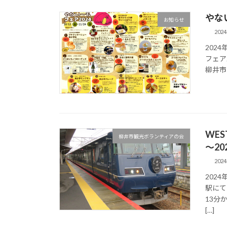
やない
お知らせ
202
202
フェア
柳井市
WES
柳井市観光ボランティアの会
～20
202
202
駅にて
13分
[…]