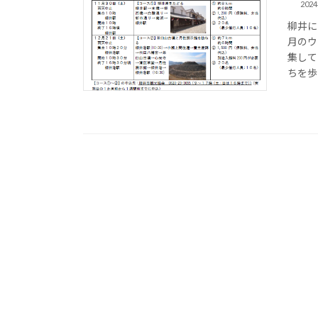
202
柳井に
月のウ
集して
ちを歩こ