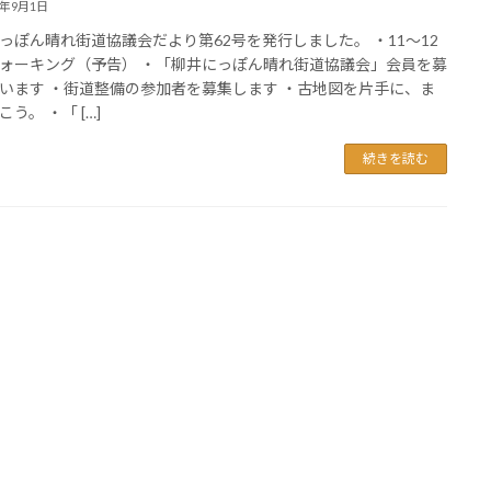
4年9月1日
っぽん晴れ街道協議会だより第62号を発行しました。 ・11～12
ォーキング（予告） ・「柳井にっぽん晴れ街道協議会」会員を募
います ・街道整備の参加者を募集します ・古地図を片手に、ま
う。 ・「 […]
続きを読む