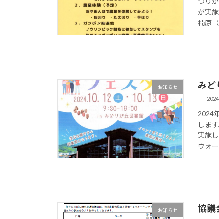
つりが
が実施
楠原（0
みど
お知らせ
202
202
します
実施し
ウォー
協議
お知らせ