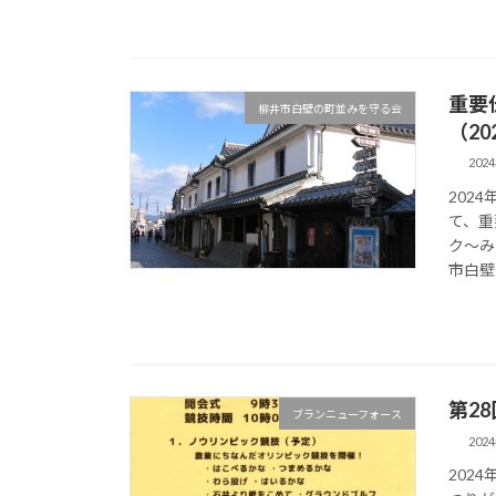
重要
柳井市白壁の町並みを守る会
（20
202
202
て、重
ク～み
市白壁の
第2
ブランニューフォース
202
202