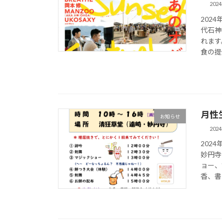
202
202
代石神
れます
食の提供
月性
お知らせ
202
202
妙円寺
ョー、
香、書写