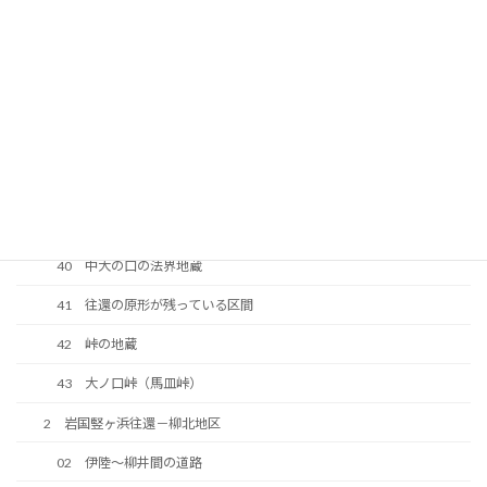
34 下大の口の延命地蔵
35 往還の橋の跡
36 河光三津左衛門顕彰碑
37 南山神社
38 明治期に整備された道路
39 今井道路
40 中大の口の法界地蔵
41 往還の原形が残っている区間
42 峠の地蔵
43 大ノ口峠（馬皿峠）
2 岩国竪ヶ浜往還－柳北地区
02 伊陸～柳井間の道路