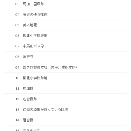
03 馬皿一里塚跡
04 石畳の残る往還
05 美人地蔵
06 柳北小学校跡地
07 中馬皿バス停
08 法専寺
09 あさひ製菓本社（果子乃季総本店）
10 柳北小学校跡地
11 馬皿橋
12 名合橋跡
13 往還の原形が残っている区間
14 落合橋
15 きらら土手