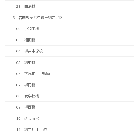
28 国清橋
3 岩国竪ヶ浜往還－柳井地区
02 小和田橋
03 和田橋
04 柳井中学校
05 柳中橋
06 下馬皿一里塚跡
07 柳商橋
08 女学校橋
09 柳西橋
10 道しるべ
11 柳井川土手跡