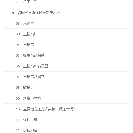
12 八丁土手
4 岩国竪ヶ浜往還－新庄地区
02 大師堂
03 土穂石川
04 土穂石
05 松尾芭蕉句碑
06 土穂石の石風呂
07 土穂石八幡宮
08 欣慶寺
09 新庄小学校
10 主要地方道光柳井線（県道22号）
11 信比古碑
12 火伏地蔵