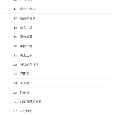
16 柳北小学校
17 新庄の長溝
18 落合小橋
19 落合地蔵
20 中開作溝
21 馬皿土手
22 付替前の柳井川
23 平田橋
24 本通橋
25 門前橋
26 耕地整理記念碑
27 杉氏館跡