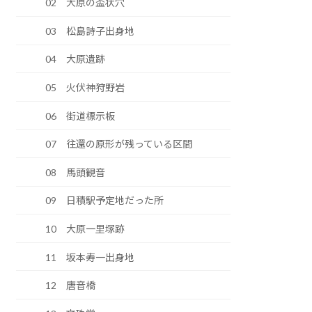
02 大原の盃状穴
03 松島詩子出身地
04 大原遺跡
05 火伏神狩野岩
06 街道標示板
07 往還の原形が残っている区間
08 馬頭観音
09 日積駅予定地だった所
10 大原一里塚跡
11 坂本寿一出身地
12 唐音橋