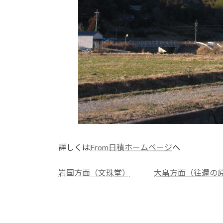
詳しくは
From日積ホームページ
へ
岩国方面（文珠堂）
大畠方面（往還の