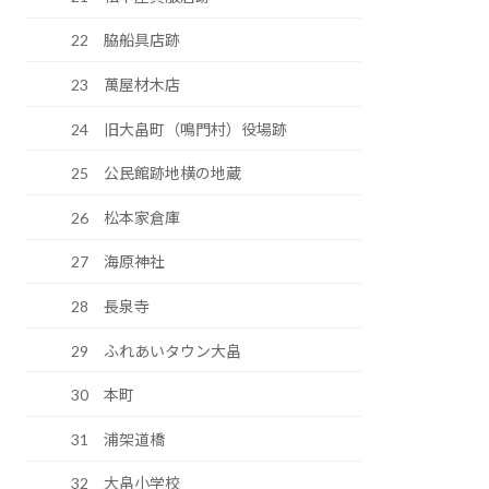
22 脇船具店跡
23 萬屋材木店
24 旧大畠町（鳴門村）役場跡
25 公民館跡地横の地蔵
26 松本家倉庫
27 海原神社
28 長泉寺
29 ふれあいタウン大畠
30 本町
31 浦架道橋
32 大畠小学校