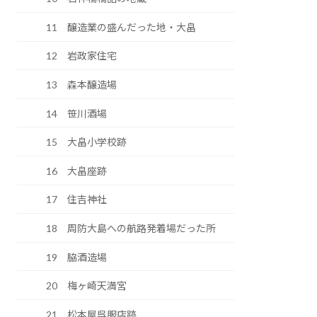
11 醸造業の盛んだった地・大畠
12 岩政家住宅
13 森本醸造場
14 笹川酒場
15 大畠小学校跡
16 大畠座跡
17 住吉神社
18 周防大島への航路発着場だった所
19 脇酒造場
20 梅ヶ崎天満宮
21 松本屋呉服店跡