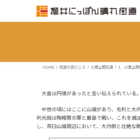
コ
ナ
ン
ビ
テ
ゲ
ン
ー
ツ
シ
へ
ョ
ス
ン
キ
に
ッ
移
HOME
街道の見どころ
小瀬上関往還
1 小瀬上関
プ
動
大昔は円墳があったと言い伝えられている
中世の頃にはここに山城があり、毛利と大内の
利元就は陶晴賢の軍と厳島で戦い、これを滅
し、茶臼山城周辺において、大内側と壮絶な