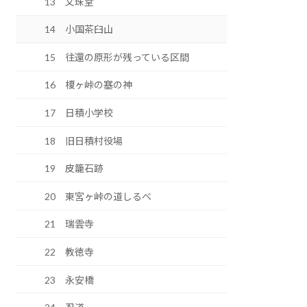
13 文珠堂
14 小国茶臼山
15 往還の原形が残っている区間
16 榎ヶ峠の塞の神
17 日積小学校
18 旧日積村役場
19 皮籠石跡
20 東宮ヶ峠の道しるべ
21 瑞雲寺
22 教徳寺
23 永安橋