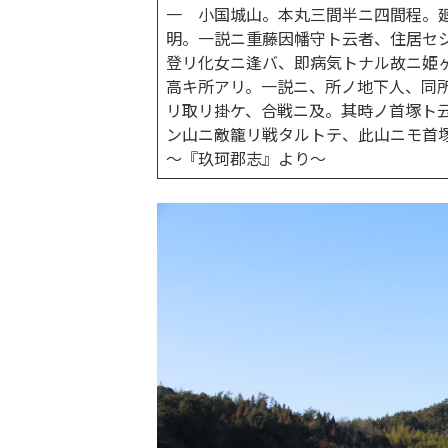
一 小国城山。本丸三間半ニ四間程。
明。一説ニ重藤因幡守ト云者、住居セ
登リ化女ニ逢バ、即病気トナル故ニ姫
高キ所アリ。一説ニ、所ノ地下人、同
リ取リ掛ケ、合戦ニ及。其時ノ首塚ト
ン山ニ敵籠リ戦タルトテ、此山ニモ首
～『玖珂郡志』より～