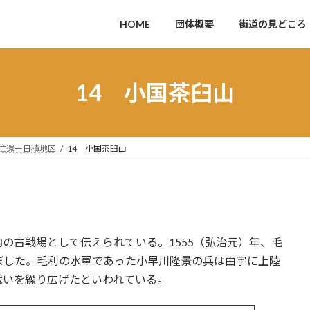
HOME
団体概要
街道の見どころ
14 小国茶臼山
往還ー日積地区
14 小国茶臼山
。
古戦場として伝えられている。1555（弘治元）年、毛
ぼした。毛利の水軍であった小早川隆景の兵は由宇に上陸
戦いを繰り広げたといわれている。