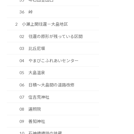
36 峠
2 小瀬上関往還－大畠地区
02 往還の原形が残っている区間
03 比丘尼堰
04 やまびこふれあいセンター
05 大畠温泉
06 日積～大畠間の道路改修
07 住吉荒神社
08 遍照院
09 善知神社
10 石神橋橋詰の地蔵