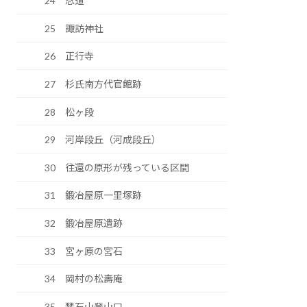
24 忍道
25 諏訪神社
26 正行寺
27 杉氏南方代官館跡
28 松ヶ段
29 河岸段丘（河成段丘）
30 往還の原形が残っている区間
31 鍛冶屋原一里塚跡
32 鍛冶屋原遺跡
33 宮ヶ原の宮石
34 岡村の松壽庵
35 琴石山登山口