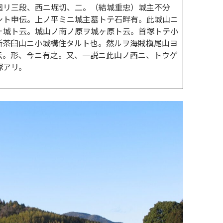
廻リ三段、西ニ堀切、二。（結城重忠）城主不分
シト申伝。上ノ平ミニ城主墓トテ石畔有。此城山ニ
ヶ城ト云。城山ノ南ノ原ヲ城ヶ原ト云。首塚トテ小
所茶臼山ニ小城構住タルト也。然ルヲ海賊槇尾山ヨ
云。形、今ニ有之。又、一説ニ此山ノ西ニ、トウゲ
塚アリ。