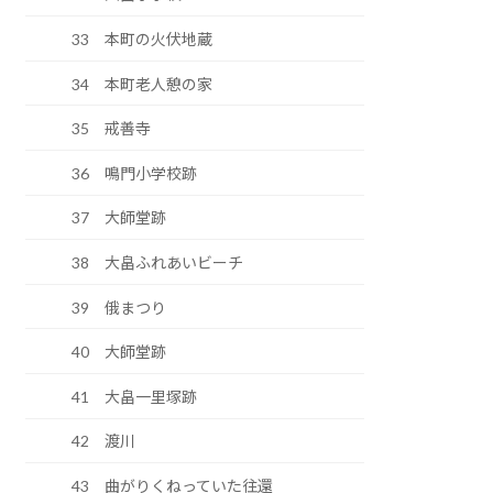
33 本町の火伏地蔵
34 本町老人憩の家
35 戒善寺
36 鳴門小学校跡
37 大師堂跡
38 大畠ふれあいビーチ
39 俄まつり
40 大師堂跡
41 大畠一里塚跡
42 渡川
43 曲がりくねっていた往還