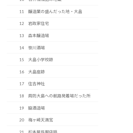
11 醸造業の盛んだった地・大畠
12 岩政家住宅
13 森本醸造場
14 笹川酒場
15 大畠小学校跡
16 大畠座跡
17 住吉神社
18 周防大島への航路発着場だった所
19 脇酒造場
20 梅ヶ崎天満宮
21 松本屋呉服店跡