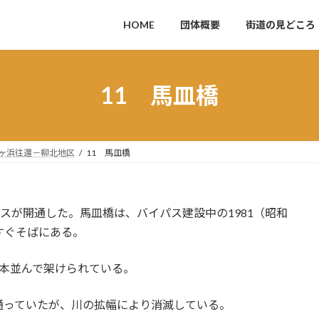
HOME
団体概要
街道の見どころ
11 馬皿橋
竪ヶ浜往還－柳北地区
11 馬皿橋
パスが開通した。馬皿橋は、バイパス建設中の1981（昭和
すぐそばにある。
本並んで架けられている。
っていたが、川の拡幅により消滅している。