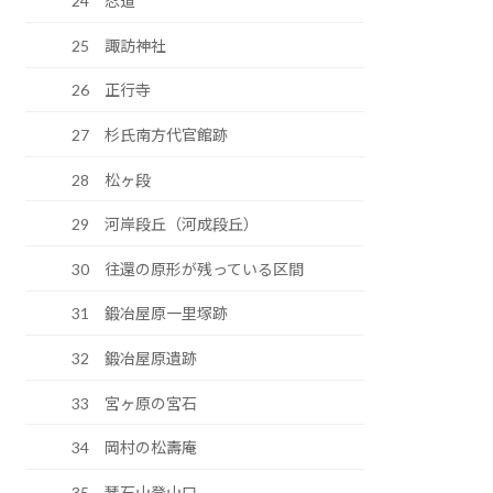
24 忍道
25 諏訪神社
26 正行寺
27 杉氏南方代官館跡
28 松ヶ段
29 河岸段丘（河成段丘）
30 往還の原形が残っている区間
31 鍛冶屋原一里塚跡
32 鍛冶屋原遺跡
33 宮ヶ原の宮石
34 岡村の松壽庵
35 琴石山登山口