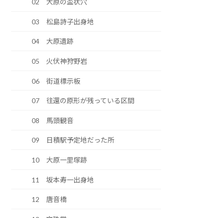
02 大原の盃状穴
03 松島詩子出身地
04 大原遺跡
05 火伏神狩野岩
06 街道標示板
07 往還の原形が残っている区間
08 馬頭観音
09 日積駅予定地だった所
10 大原一里塚跡
11 坂本寿一出身地
12 唐音橋