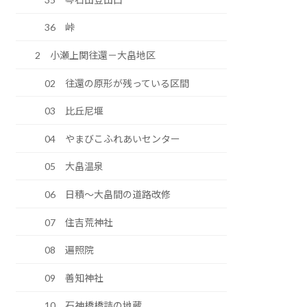
36 峠
2 小瀬上関往還－大畠地区
02 往還の原形が残っている区間
03 比丘尼堰
04 やまびこふれあいセンター
05 大畠温泉
06 日積～大畠間の道路改修
07 住吉荒神社
08 遍照院
09 善知神社
10 石神橋橋詰の地蔵