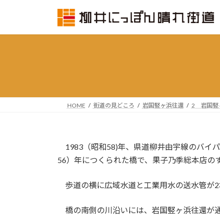
コ
ナ
ン
ビ
テ
ゲ
ン
ー
ツ
シ
へ
ョ
ス
ン
キ
に
ッ
移
HOME
街道の見どころ
岩国竪ヶ浜往還
2 岩国
プ
動
1983（昭和58)年、県道柳井由宇線のバイ
56）年につくられた橋で、果子乃季総本店の
歩道の横に広域水道と工業用水の送水管が2
橋の南側の川沿いには、岩国竪ヶ浜往還が通