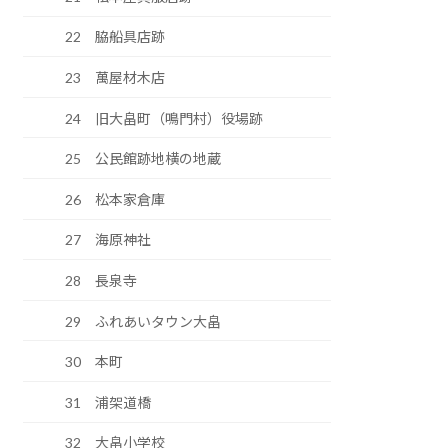
22 脇船具店跡
23 萬屋材木店
24 旧大畠町（鳴門村）役場跡
25 公民館跡地横の地蔵
26 松本家倉庫
27 海原神社
28 長泉寺
29 ふれあいタウン大畠
30 本町
31 浦架道橋
32 大畠小学校