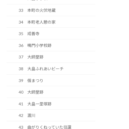
33 本町の火伏地蔵
34 本町老人憩の家
35 戒善寺
36 鳴門小学校跡
37 大師堂跡
38 大畠ふれあいビーチ
39 俄まつり
40 大師堂跡
41 大畠一里塚跡
42 渡川
43 曲がりくねっていた往還