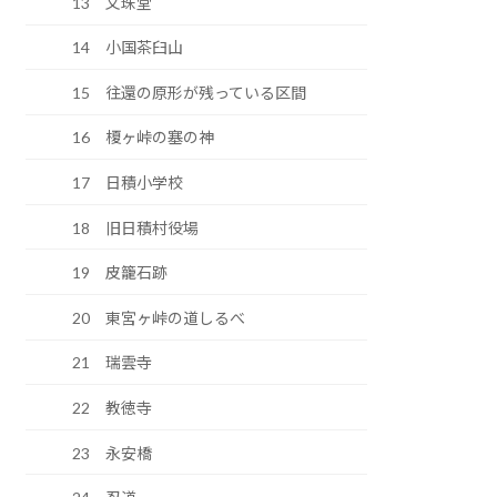
13 文珠堂
14 小国茶臼山
15 往還の原形が残っている区間
16 榎ヶ峠の塞の神
17 日積小学校
18 旧日積村役場
19 皮籠石跡
20 東宮ヶ峠の道しるべ
21 瑞雲寺
22 教徳寺
23 永安橋