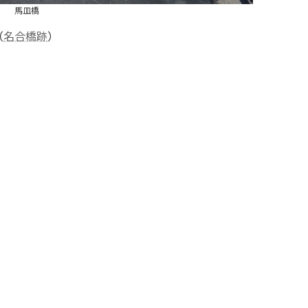
馬皿橋
（
名合橋跡
）