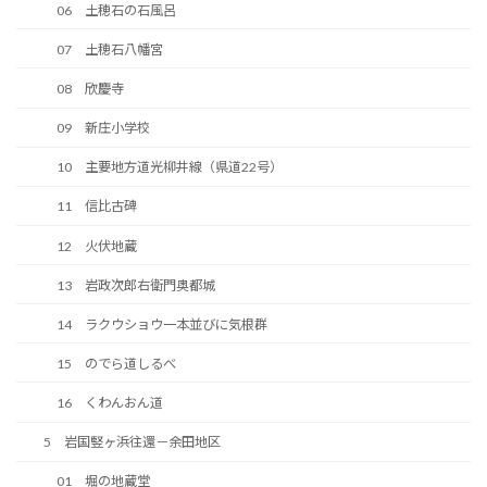
06 土穂石の石風呂
07 土穂石八幡宮
08 欣慶寺
09 新庄小学校
10 主要地方道光柳井線（県道22号）
11 信比古碑
12 火伏地蔵
13 岩政次郎右衛門奥都城
14 ラクウショウ一本並びに気根群
15 のでら道しるべ
16 くわんおん道
5 岩国竪ヶ浜往還－余田地区
01 堀の地蔵堂