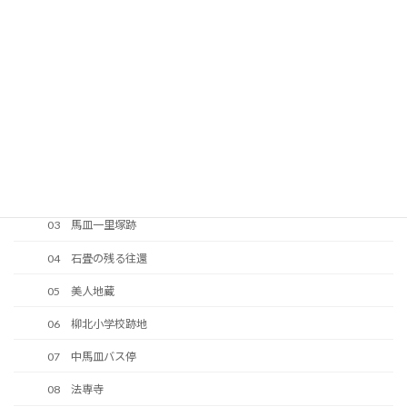
40 中大の口の法界地蔵
41 往還の原形が残っている区間
42 峠の地蔵
43 大ノ口峠（馬皿峠）
2 岩国竪ヶ浜往還－柳北地区
02 伊陸～柳井間の道路
03 馬皿一里塚跡
04 石畳の残る往還
05 美人地蔵
06 柳北小学校跡地
07 中馬皿バス停
08 法専寺