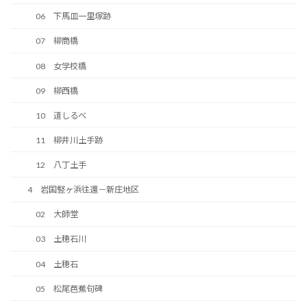
06 下馬皿一里塚跡
07 柳商橋
08 女学校橋
09 柳西橋
10 道しるべ
11 柳井川土手跡
12 八丁土手
4 岩国竪ヶ浜往還－新庄地区
02 大師堂
03 土穂石川
04 土穂石
05 松尾芭蕉句碑