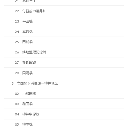
21 馬皿土手
22 付替前の柳井川
23 平田橋
24 本通橋
25 門前橋
26 耕地整理記念碑
27 杉氏館跡
28 国清橋
3 岩国竪ヶ浜往還－柳井地区
02 小和田橋
03 和田橋
04 柳井中学校
05 柳中橋