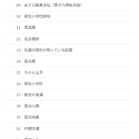
09 あさひ製菓本社（果子乃季総本店）
10 柳北小学校跡地
11 馬皿橋
12 名合橋跡
13 往還の原形が残っている区間
14 落合橋
15 きらら土手
16 柳北小学校
17 新庄の長溝
18 落合小橋
19 落合地蔵
20 中開作溝