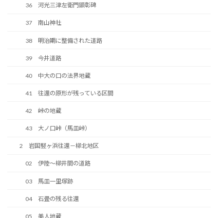
36 河光三津左衛門顕彰碑
37 南山神社
38 明治期に整備された道路
39 今井道路
40 中大の口の法界地蔵
41 往還の原形が残っている区間
42 峠の地蔵
43 大ノ口峠（馬皿峠）
2 岩国竪ヶ浜往還－柳北地区
02 伊陸～柳井間の道路
03 馬皿一里塚跡
04 石畳の残る往還
05 美人地蔵