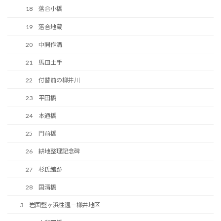
18 落合小橋
19 落合地蔵
20 中開作溝
21 馬皿土手
22 付替前の柳井川
23 平田橋
24 本通橋
25 門前橋
26 耕地整理記念碑
27 杉氏館跡
28 国清橋
3 岩国竪ヶ浜往還－柳井地区