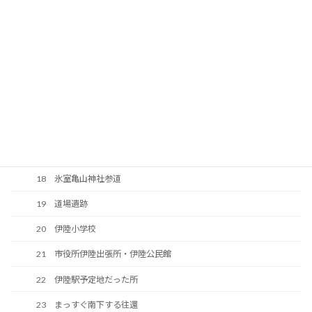
11 耕地整理
12 宮ヶ原の阿弥陀堂
13 宮ヶ原の六道能化地蔵
14 廓然寺
15 高山寺
16 氷室岳
17 氷室亀山神社
18 氷室亀山神社参道
19 道場遺跡
20 伊陸小学校
21 市役所伊陸出張所・伊陸公民館
22 伊陸駅予定地だった所
23 まっすぐ南下する往還