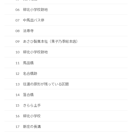
06 柳北小学校跡地
07 中馬皿バス停
08 法専寺
09 あさひ製菓本社（果子乃季総本店）
10 柳北小学校跡地
11 馬皿橋
12 名合橋跡
13 往還の原形が残っている区間
14 落合橋
15 きらら土手
16 柳北小学校
17 新庄の長溝