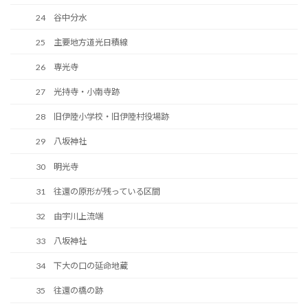
24 谷中分水
25 主要地方道光日積線
26 専光寺
27 光持寺・小南寺跡
28 旧伊陸小学校・旧伊陸村役場跡
29 八坂神社
30 明光寺
31 往還の原形が残っている区間
32 由宇川上流端
33 八坂神社
34 下大の口の延命地蔵
35 往還の橋の跡