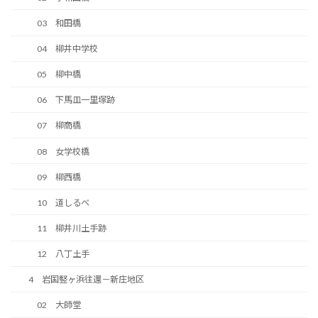
03 和田橋
04 柳井中学校
05 柳中橋
06 下馬皿一里塚跡
07 柳商橋
08 女学校橋
09 柳西橋
10 道しるべ
11 柳井川土手跡
12 八丁土手
4 岩国竪ヶ浜往還－新庄地区
02 大師堂