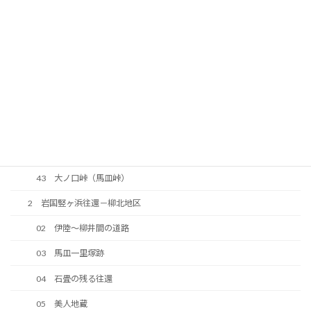
36 河光三津左衛門顕彰碑
37 南山神社
38 明治期に整備された道路
39 今井道路
40 中大の口の法界地蔵
41 往還の原形が残っている区間
42 峠の地蔵
43 大ノ口峠（馬皿峠）
2 岩国竪ヶ浜往還－柳北地区
02 伊陸～柳井間の道路
03 馬皿一里塚跡
04 石畳の残る往還
05 美人地蔵