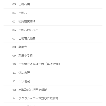
03 土穂石川
04 土穂石
05 松尾芭蕉句碑
06 土穂石の石風呂
07 土穂石八幡宮
08 欣慶寺
09 新庄小学校
10 主要地方道光柳井線（県道22号）
11 信比古碑
12 火伏地蔵
13 岩政次郎右衛門奥都城
14 ラクウショウ一本並びに気根群