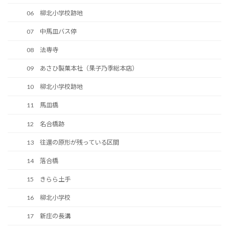
06 柳北小学校跡地
07 中馬皿バス停
08 法専寺
09 あさひ製菓本社（果子乃季総本店）
10 柳北小学校跡地
11 馬皿橋
12 名合橋跡
13 往還の原形が残っている区間
14 落合橋
15 きらら土手
16 柳北小学校
17 新庄の長溝