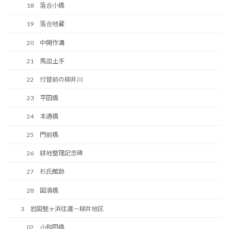
18 落合小橋
19 落合地蔵
20 中開作溝
21 馬皿土手
22 付替前の柳井川
23 平田橋
24 本通橋
25 門前橋
26 耕地整理記念碑
27 杉氏館跡
28 国清橋
3 岩国竪ヶ浜往還－柳井地区
02 小和田橋