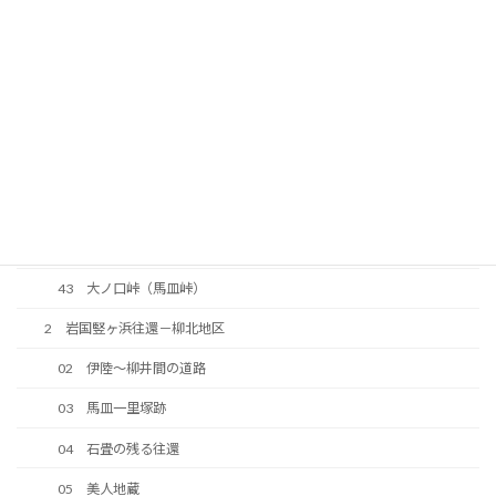
36 河光三津左衛門顕彰碑
37 南山神社
38 明治期に整備された道路
39 今井道路
40 中大の口の法界地蔵
41 往還の原形が残っている区間
42 峠の地蔵
43 大ノ口峠（馬皿峠）
2 岩国竪ヶ浜往還－柳北地区
02 伊陸～柳井間の道路
03 馬皿一里塚跡
04 石畳の残る往還
05 美人地蔵