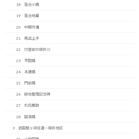
18 落合小橋
19 落合地蔵
20 中開作溝
21 馬皿土手
22 付替前の柳井川
23 平田橋
24 本通橋
25 門前橋
26 耕地整理記念碑
27 杉氏館跡
28 国清橋
3 岩国竪ヶ浜往還－柳井地区