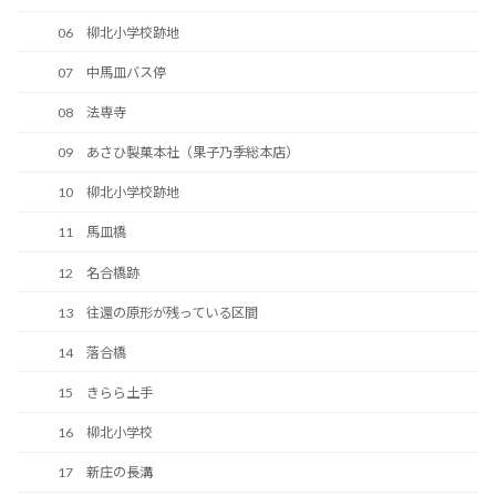
06 柳北小学校跡地
07 中馬皿バス停
08 法専寺
09 あさひ製菓本社（果子乃季総本店）
10 柳北小学校跡地
11 馬皿橋
12 名合橋跡
13 往還の原形が残っている区間
14 落合橋
15 きらら土手
16 柳北小学校
17 新庄の長溝