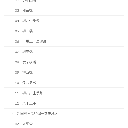
02 小和田橋
03 和田橋
04 柳井中学校
05 柳中橋
06 下馬皿一里塚跡
07 柳商橋
08 女学校橋
09 柳西橋
10 道しるべ
11 柳井川土手跡
12 八丁土手
4 岩国竪ヶ浜往還－新庄地区
02 大師堂