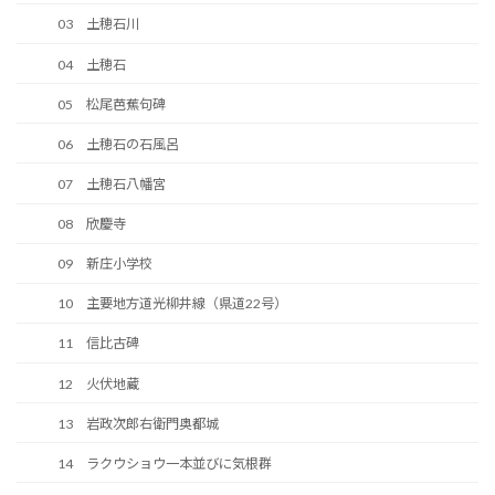
03 土穂石川
04 土穂石
05 松尾芭蕉句碑
06 土穂石の石風呂
07 土穂石八幡宮
08 欣慶寺
09 新庄小学校
10 主要地方道光柳井線（県道22号）
11 信比古碑
12 火伏地蔵
13 岩政次郎右衛門奥都城
14 ラクウショウ一本並びに気根群