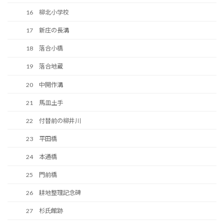
16 柳北小学校
17 新庄の長溝
18 落合小橋
19 落合地蔵
20 中開作溝
21 馬皿土手
22 付替前の柳井川
23 平田橋
24 本通橋
25 門前橋
26 耕地整理記念碑
27 杉氏館跡