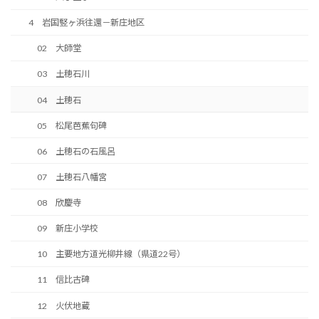
4 岩国竪ヶ浜往還－新庄地区
02 大師堂
03 土穂石川
04 土穂石
05 松尾芭蕉句碑
06 土穂石の石風呂
07 土穂石八幡宮
08 欣慶寺
09 新庄小学校
10 主要地方道光柳井線（県道22号）
11 信比古碑
12 火伏地蔵