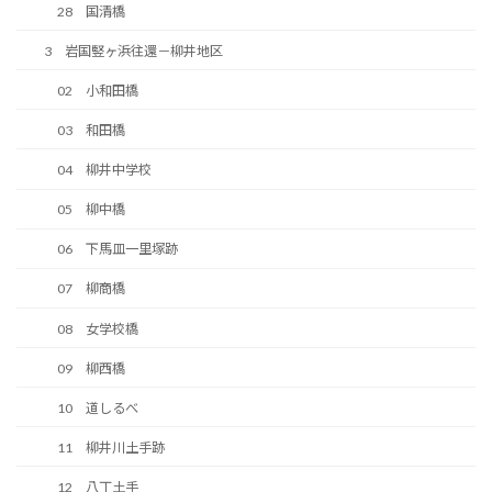
28 国清橋
3 岩国竪ヶ浜往還－柳井地区
02 小和田橋
03 和田橋
04 柳井中学校
05 柳中橋
06 下馬皿一里塚跡
07 柳商橋
08 女学校橋
09 柳西橋
10 道しるべ
11 柳井川土手跡
12 八丁土手