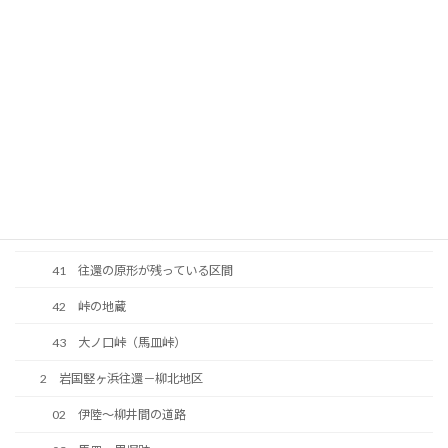
34 下大の口の延命地蔵
35 往還の橋の跡
36 河光三津左衛門顕彰碑
37 南山神社
38 明治期に整備された道路
39 今井道路
40 中大の口の法界地蔵
41 往還の原形が残っている区間
42 峠の地蔵
43 大ノ口峠（馬皿峠）
2 岩国竪ヶ浜往還－柳北地区
02 伊陸～柳井間の道路