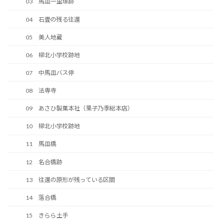
03 馬皿一里塚跡
04 石畳の残る往還
05 美人地蔵
06 柳北小学校跡地
07 中馬皿バス停
08 法専寺
09 あさひ製菓本社（果子乃季総本店）
10 柳北小学校跡地
11 馬皿橋
12 名合橋跡
13 往還の原形が残っている区間
14 落合橋
15 きらら土手