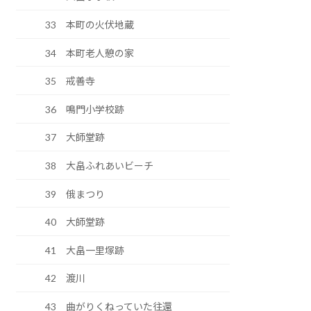
33 本町の火伏地蔵
34 本町老人憩の家
35 戒善寺
36 鳴門小学校跡
37 大師堂跡
38 大畠ふれあいビーチ
39 俄まつり
40 大師堂跡
41 大畠一里塚跡
42 渡川
43 曲がりくねっていた往還