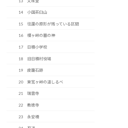
13 文珠堂
14 小国茶臼山
15 往還の原形が残っている区間
16 榎ヶ峠の塞の神
17 日積小学校
18 旧日積村役場
19 皮籠石跡
20 東宮ヶ峠の道しるべ
21 瑞雲寺
22 教徳寺
23 永安橋