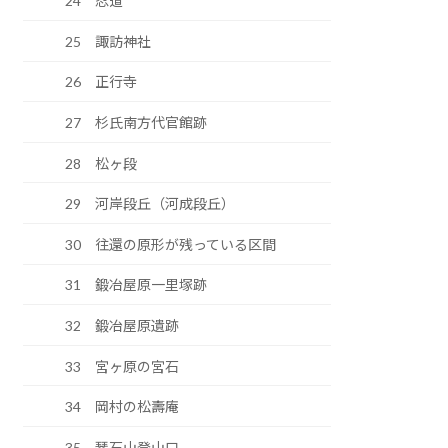
24 忍道
25 諏訪神社
26 正行寺
27 杉氏南方代官館跡
28 松ヶ段
29 河岸段丘（河成段丘）
30 往還の原形が残っている区間
31 鍛冶屋原一里塚跡
32 鍛冶屋原遺跡
33 宮ヶ原の宮石
34 岡村の松壽庵
35 琴石山登山口