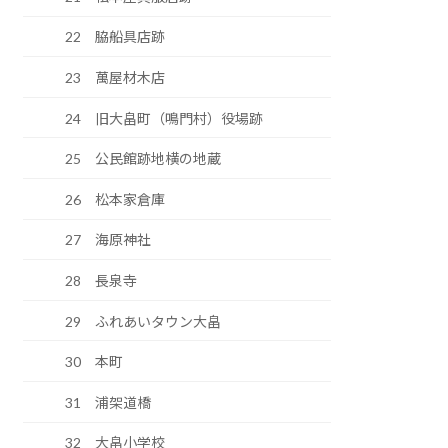
22 脇船具店跡
23 萬屋材木店
24 旧大畠町（鳴門村）役場跡
25 公民館跡地横の地蔵
26 松本家倉庫
27 海原神社
28 長泉寺
29 ふれあいタウン大畠
30 本町
31 浦架道橋
32 大畠小学校