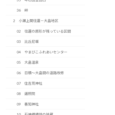
36 峠
2 小瀬上関往還－大畠地区
02 往還の原形が残っている区間
03 比丘尼堰
04 やまびこふれあいセンター
05 大畠温泉
06 日積～大畠間の道路改修
07 住吉荒神社
08 遍照院
09 善知神社
10 石神橋橋詰の地蔵