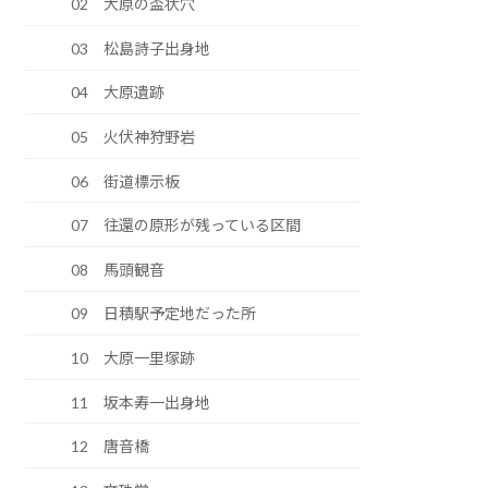
02 大原の盃状穴
03 松島詩子出身地
04 大原遺跡
05 火伏神狩野岩
06 街道標示板
07 往還の原形が残っている区間
08 馬頭観音
09 日積駅予定地だった所
10 大原一里塚跡
11 坂本寿一出身地
12 唐音橋