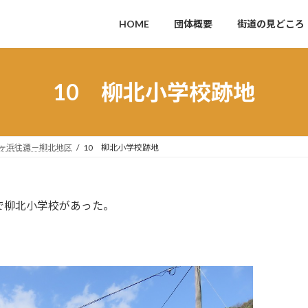
HOME
団体概要
街道の見どころ
10 柳北小学校跡地
竪ヶ浜往還－柳北地区
10 柳北小学校跡地
年まで柳北小学校があった。