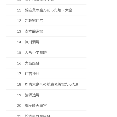
11 醸造業の盛んだった地・大畠
12 岩政家住宅
13 森本醸造場
14 笹川酒場
15 大畠小学校跡
16 大畠座跡
17 住吉神社
18 周防大島への航路発着場だった所
19 脇酒造場
20 梅ヶ崎天満宮
21 松本屋呉服店跡