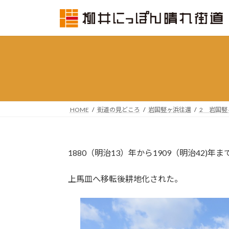
コ
ナ
ン
ビ
テ
ゲ
ン
ー
ツ
シ
へ
ョ
ス
ン
キ
に
ッ
移
HOME
街道の見どころ
岩国竪ヶ浜往還
2 岩国
プ
動
1880（明治13）年から1909（明治42)
上馬皿へ移転後耕地化された。