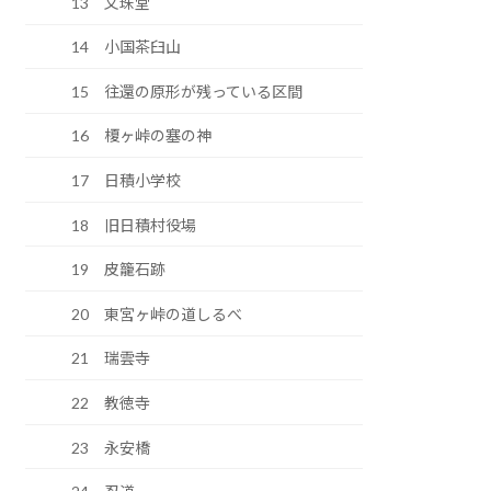
13 文珠堂
14 小国茶臼山
15 往還の原形が残っている区間
16 榎ヶ峠の塞の神
17 日積小学校
18 旧日積村役場
19 皮籠石跡
20 東宮ヶ峠の道しるべ
21 瑞雲寺
22 教徳寺
23 永安橋