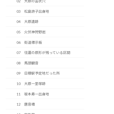
02 大原の盃状穴
03 松島詩子出身地
04 大原遺跡
05 火伏神狩野岩
06 街道標示板
07 往還の原形が残っている区間
08 馬頭観音
09 日積駅予定地だった所
10 大原一里塚跡
11 坂本寿一出身地
12 唐音橋