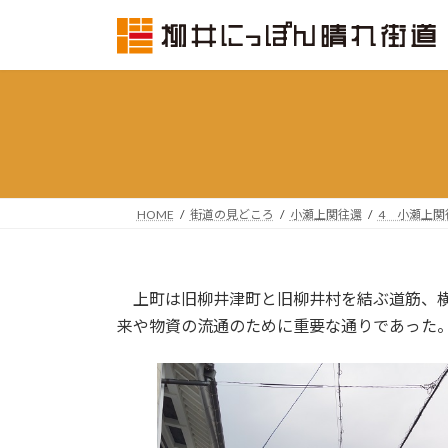
コ
ナ
ン
ビ
テ
ゲ
ン
ー
ツ
シ
へ
ョ
ス
ン
キ
に
ッ
移
HOME
街道の見どころ
小瀬上関往還
4 小瀬上関
プ
動
上町は旧柳井津町と旧柳井村を結ぶ道筋、横
来や物資の流通のために重要な通りであった