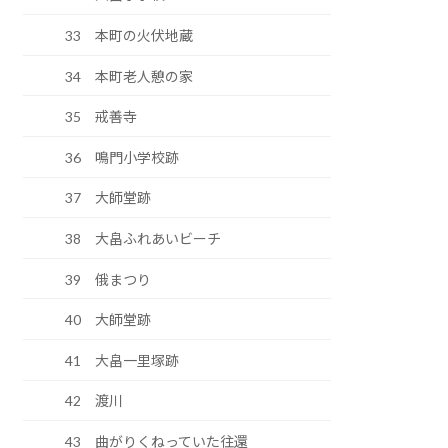
33 本町の火伏地蔵
34 本町老人憩の家
35 戒善寺
36 鳴門小学校跡
37 大師堂跡
38 大畠ふれあいビーチ
39 俄まつり
40 大師堂跡
41 大畠一里塚跡
42 渡川
43 曲がりくねっていた往還