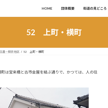
HOME
団体概要
街道の見どころ
52 上町・横町
往還－柳井地区
52 上町・横町
町は宝来橋と古市金屋を結ぶ通りで、かつては、人の往
。