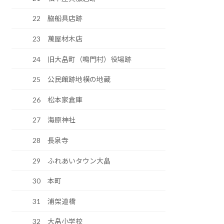
22 脇船具店跡
23 萬屋材木店
24 旧大畠町（鳴門村）役場跡
25 公民館跡地横の地蔵
26 松本家倉庫
27 海原神社
28 長泉寺
29 ふれあいタウン大畠
30 本町
31 浦架道橋
32 大畠小学校