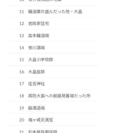
11 醸造業の盛んだった地・大畠
12 岩政家住宅
13 森本醸造場
14 笹川酒場
15 大畠小学校跡
16 大畠座跡
17 住吉神社
18 周防大島への航路発着場だった所
19 脇酒造場
20 梅ヶ崎天満宮
21 松本屋呉服店跡