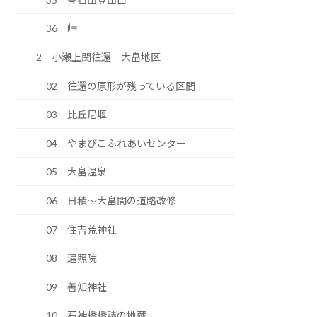
36 峠
2 小瀬上関往還－大畠地区
02 往還の原形が残っている区間
03 比丘尼堰
04 やまびこふれあいセンター
05 大畠温泉
06 日積～大畠間の道路改修
07 住吉荒神社
08 遍照院
09 善知神社
10 石神橋橋詰の地蔵