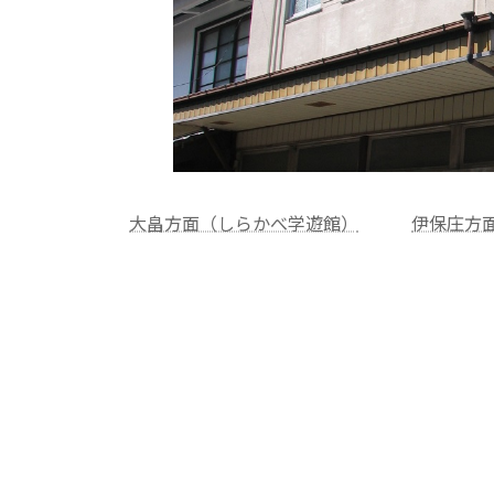
大畠方面（しらかべ学遊館）
伊保庄方