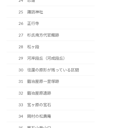
24 忍道
25 諏訪神社
26 正行寺
27 杉氏南方代官館跡
28 松ヶ段
29 河岸段丘（河成段丘）
30 往還の原形が残っている区間
31 鍛冶屋原一里塚跡
32 鍛冶屋原遺跡
33 宮ヶ原の宮石
34 岡村の松壽庵
35 琴石山登山口