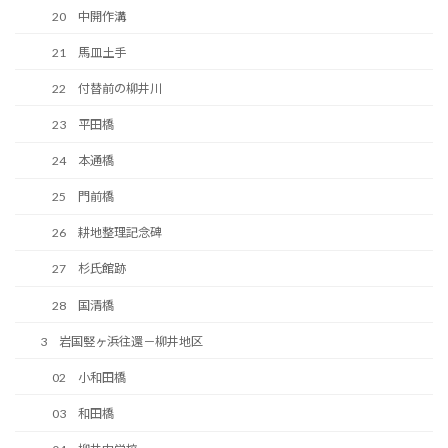
20 中開作溝
21 馬皿土手
22 付替前の柳井川
23 平田橋
24 本通橋
25 門前橋
26 耕地整理記念碑
27 杉氏館跡
28 国清橋
3 岩国竪ヶ浜往還－柳井地区
02 小和田橋
03 和田橋