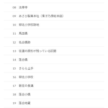
08 法専寺
09 あさひ製菓本社（果子乃季総本店）
10 柳北小学校跡地
11 馬皿橋
12 名合橋跡
13 往還の原形が残っている区間
14 落合橋
15 きらら土手
16 柳北小学校
17 新庄の長溝
18 落合小橋
19 落合地蔵