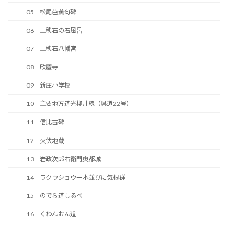
05 松尾芭蕉句碑
06 土穂石の石風呂
07 土穂石八幡宮
08 欣慶寺
09 新庄小学校
10 主要地方道光柳井線（県道22号）
11 信比古碑
12 火伏地蔵
13 岩政次郎右衛門奥都城
14 ラクウショウ一本並びに気根群
15 のでら道しるべ
16 くわんおん道