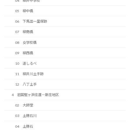
04 柳井中学校
05 柳中橋
06 下馬皿一里塚跡
07 柳商橋
08 女学校橋
09 柳西橋
10 道しるべ
11 柳井川土手跡
12 八丁土手
4 岩国竪ヶ浜往還－新庄地区
02 大師堂
03 土穂石川
04 土穂石