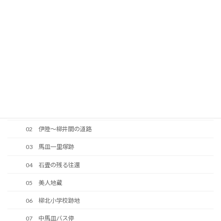
38 明治期に整備された道路
39 今井道路
40 中大の口の法界地蔵
41 往還の原形が残っている区間
42 峠の地蔵
43 大ノ口峠（馬皿峠）
2 岩国竪ヶ浜往還－柳北地区
02 伊陸～柳井間の道路
03 馬皿一里塚跡
04 石畳の残る往還
05 美人地蔵
06 柳北小学校跡地
07 中馬皿バス停