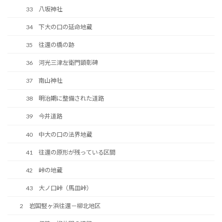
33 八坂神社
34 下大の口の延命地蔵
35 往還の橋の跡
36 河光三津左衛門顕彰碑
37 南山神社
38 明治期に整備された道路
39 今井道路
40 中大の口の法界地蔵
41 往還の原形が残っている区間
42 峠の地蔵
43 大ノ口峠（馬皿峠）
2 岩国竪ヶ浜往還－柳北地区