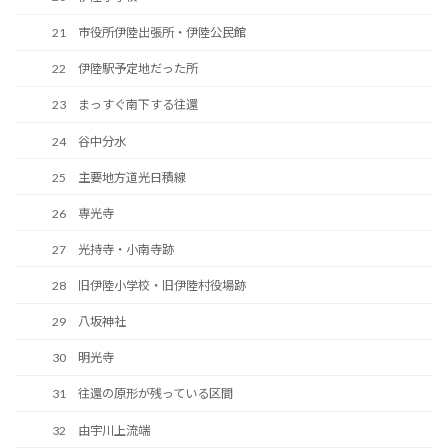
21 市役所伊陸出張所・伊陸公民館
22 伊陸駅予定地だった所
23 まっすぐ南下する往還
24 谷中分水
25 主要地方道光日積線
26 専光寺
27 光持寺・小南寺跡
28 旧伊陸小学校・旧伊陸村役場跡
29 八坂神社
30 明光寺
31 往還の原形が残っている区間
32 由宇川上流端