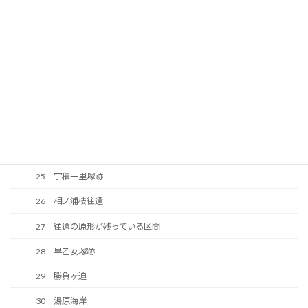
18 赤禰武人の墓
19 世良修蔵屋敷跡
20 阿月トンネル
21 長崎の峠越え
22 宇積浜
23 山添遺跡
24 陸軍省施設跡
25 宇積一里塚跡
26 相ノ浦枝往還
27 往還の原形が残っている区間
28 早乙女塚跡
29 勝負ヶ迫
30 湯原海岸