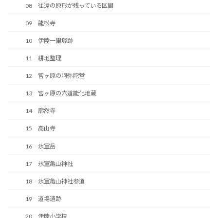
08 往還の原形が残っている区間
09 龍松寺
10 伊陸一里塚跡
11 耕地整理
12 宮ヶ原の阿弥陀堂
13 宮ヶ原の六道能化地蔵
14 廓然寺
15 高山寺
16 氷室岳
17 氷室亀山神社
18 氷室亀山神社参道
19 道場遺跡
20 伊陸小学校