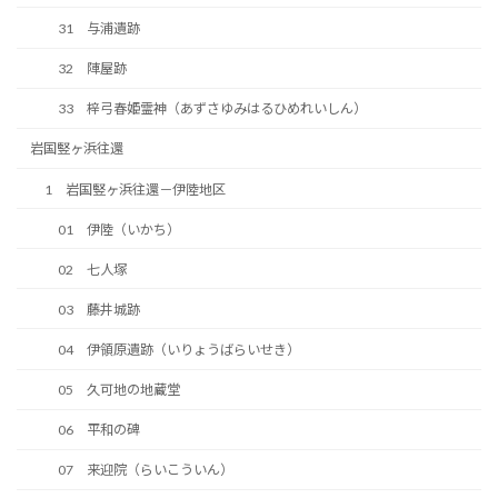
31 与浦遺跡
32 陣屋跡
33 梓弓春姫霊神（あずさゆみはるひめれいしん）
岩国竪ヶ浜往還
1 岩国竪ヶ浜往還－伊陸地区
01 伊陸（いかち）
02 七人塚
03 藤井城跡
04 伊領原遺跡（いりょうばらいせき）
05 久可地の地蔵堂
06 平和の碑
07 来迎院（らいこういん）