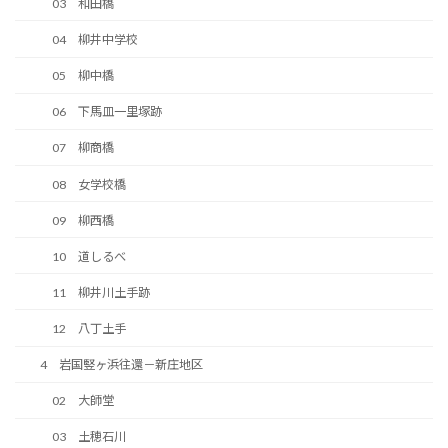
03 和田橋
04 柳井中学校
05 柳中橋
06 下馬皿一里塚跡
07 柳商橋
08 女学校橋
09 柳西橋
10 道しるべ
11 柳井川土手跡
12 八丁土手
4 岩国竪ヶ浜往還－新庄地区
02 大師堂
03 土穂石川