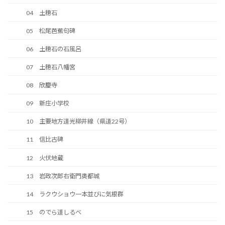
04 土穂石
05 松尾芭蕉句碑
06 土穂石の石風呂
07 土穂石八幡宮
08 欣慶寺
09 新庄小学校
10 主要地方道光柳井線（県道22号）
11 信比古碑
12 火伏地蔵
13 岩政次郎右衛門奥都城
14 ラクウショウ一本並びに気根群
15 のでら道しるべ