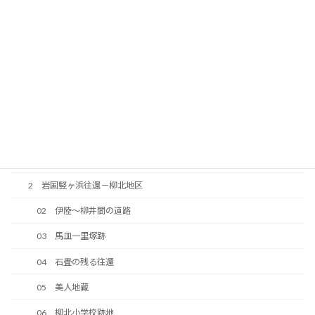
37 南山神社
38 明治期に整備された道路
39 今井道路
40 中大の口の法界地蔵
41 往還の原形が残っている区間
42 峠の地蔵
43 大ノ口峠（馬皿峠）
2 岩国竪ヶ浜往還－柳北地区
02 伊陸～柳井間の道路
03 馬皿一里塚跡
04 石畳の残る往還
05 美人地蔵
06 柳北小学校跡地