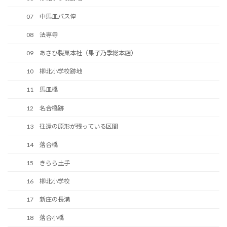
07 中馬皿バス停
08 法専寺
09 あさひ製菓本社（果子乃季総本店）
10 柳北小学校跡地
11 馬皿橋
12 名合橋跡
13 往還の原形が残っている区間
14 落合橋
15 きらら土手
16 柳北小学校
17 新庄の長溝
18 落合小橋