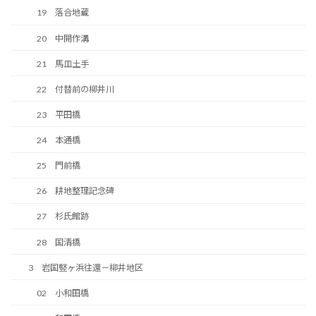
19 落合地蔵
20 中開作溝
21 馬皿土手
22 付替前の柳井川
23 平田橋
24 本通橋
25 門前橋
26 耕地整理記念碑
27 杉氏館跡
28 国清橋
3 岩国竪ヶ浜往還－柳井地区
02 小和田橋