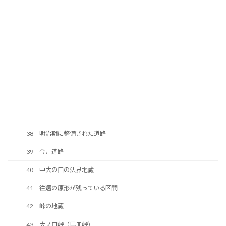
31 往還の原形が残っている区間
32 由宇川上流端
33 八坂神社
34 下大の口の延命地蔵
35 往還の橋の跡
36 河光三津左衛門顕彰碑
37 南山神社
38 明治期に整備された道路
39 今井道路
40 中大の口の法界地蔵
41 往還の原形が残っている区間
42 峠の地蔵
43 大ノ口峠（馬皿峠）