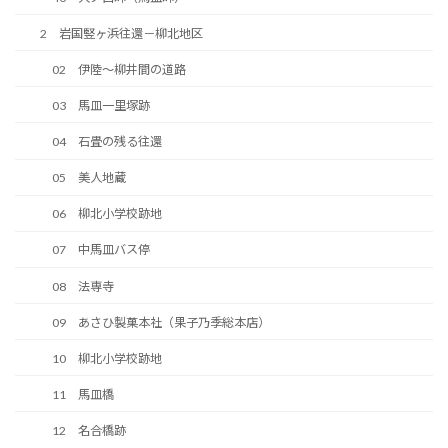
2 岩国竪ヶ浜往還－柳北地区
02 伊陸～柳井間の道路
03 馬皿一里塚跡
04 石畳の残る往還
05 美人地蔵
06 柳北小学校跡地
07 中馬皿バス停
08 法専寺
09 あさひ製菓本社（果子乃季総本店）
10 柳北小学校跡地
11 馬皿橋
12 名合橋跡