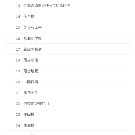
13 往還の原形が残っている区間
14 落合橋
15 きらら土手
16 柳北小学校
17 新庄の長溝
18 落合小橋
19 落合地蔵
20 中開作溝
21 馬皿土手
22 付替前の柳井川
23 平田橋
24 本通橋