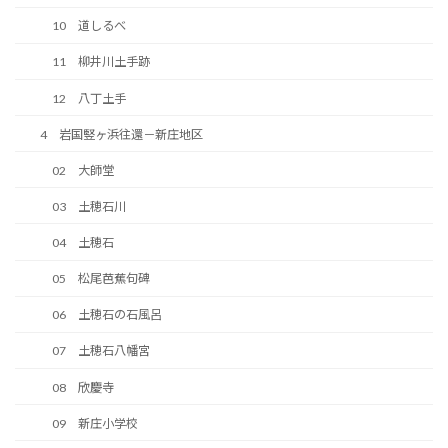
10 道しるべ
11 柳井川土手跡
12 八丁土手
4 岩国竪ヶ浜往還－新庄地区
02 大師堂
03 土穂石川
04 土穂石
05 松尾芭蕉句碑
06 土穂石の石風呂
07 土穂石八幡宮
08 欣慶寺
09 新庄小学校