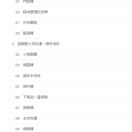
25 門前橋
26 耕地整理記念碑
27 杉氏館跡
28 国清橋
3 岩国竪ヶ浜往還－柳井地区
02 小和田橋
03 和田橋
04 柳井中学校
05 柳中橋
06 下馬皿一里塚跡
07 柳商橋
08 女学校橋
09 柳西橋