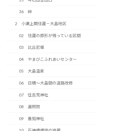
36 峠
2 小瀬上関往還－大畠地区
02 往還の原形が残っている区間
03 比丘尼堰
04 やまびこふれあいセンター
05 大畠温泉
06 日積～大畠間の道路改修
07 住吉荒神社
08 遍照院
09 善知神社
10 石神橋橋詰の地蔵