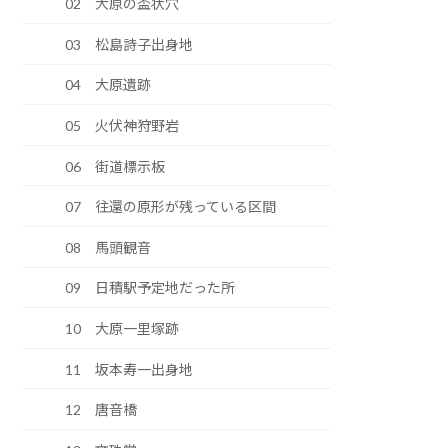
02 大原の盃状穴
03 松島詩子出身地
04 大原遺跡
05 火伏神狩野岩
06 街道標示板
07 往還の原形が残っている区間
08 馬頭観音
09 日積駅予定地だった所
10 大原一里塚跡
11 坂本寿一出身地
12 唐音橋