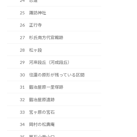
24 忍道
25 諏訪神社
26 正行寺
27 杉氏南方代官館跡
28 松ヶ段
29 河岸段丘（河成段丘）
30 往還の原形が残っている区間
31 鍛冶屋原一里塚跡
32 鍛冶屋原遺跡
33 宮ヶ原の宮石
34 岡村の松壽庵
35 琴石山登山口