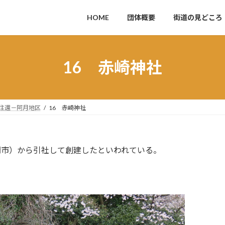
HOME
団体概要
街道の見どころ
16 赤崎神社
往還－阿月地区
16 赤崎神社
門市）から引社して創建したといわれている。