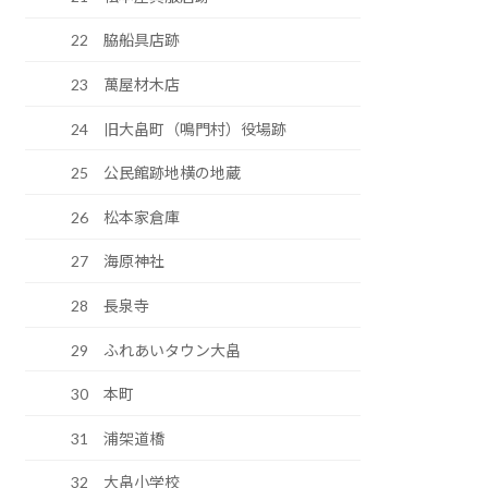
22 脇船具店跡
23 萬屋材木店
24 旧大畠町（鳴門村）役場跡
25 公民館跡地横の地蔵
26 松本家倉庫
27 海原神社
28 長泉寺
29 ふれあいタウン大畠
30 本町
31 浦架道橋
32 大畠小学校