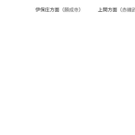
伊保庄方面（
願成寺
） 上関方面（
赤禰