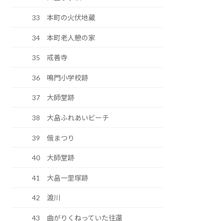
33 本町の火伏地蔵
34 本町老人憩の家
35 戒善寺
36 鳴門小学校跡
37 大師堂跡
38 大畠ふれあいビーチ
39 俄まつり
40 大師堂跡
41 大畠一里塚跡
42 渡川
43 曲がりくねっていた往還