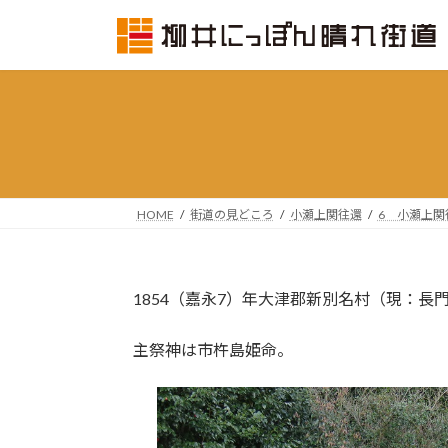
コ
ナ
ン
ビ
テ
ゲ
ン
ー
ツ
シ
へ
ョ
ス
ン
キ
に
ッ
移
HOME
街道の見どころ
小瀬上関往還
6 小瀬上関
プ
動
1854（嘉永7）年大津郡新別名村（現：長
主祭神は市杵島姫命。