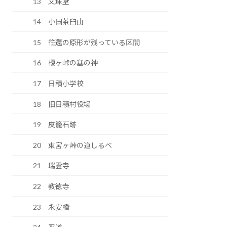
13 文珠堂
14 小国茶臼山
15 往還の原形が残っている区間
16 榎ヶ峠の塞の神
17 日積小学校
18 旧日積村役場
19 皮籠石跡
20 東宮ヶ峠の道しるべ
21 瑞雲寺
22 教徳寺
23 永安橋