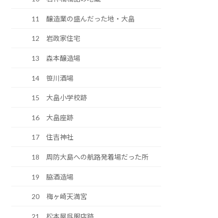
11 醸造業の盛んだった地・大畠
12 岩政家住宅
13 森本醸造場
14 笹川酒場
15 大畠小学校跡
16 大畠座跡
17 住吉神社
18 周防大島への航路発着場だった所
19 脇酒造場
20 梅ヶ崎天満宮
21 松本屋呉服店跡