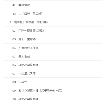
42 峠の地蔵
43 大ノ口峠（馬皿峠）
2 岩国竪ヶ浜往還－柳北地区
02 伊陸～柳井間の道路
03 馬皿一里塚跡
04 石畳の残る往還
05 美人地蔵
06 柳北小学校跡地
07 中馬皿バス停
08 法専寺
09 あさひ製菓本社（果子乃季総本店）
10 柳北小学校跡地