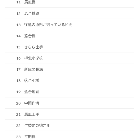
11 馬皿橋
12 名合橋跡
13 往還の原形が残っている区間
14 落合橋
15 きらら土手
16 柳北小学校
17 新庄の長溝
18 落合小橋
19 落合地蔵
20 中開作溝
21 馬皿土手
22 付替前の柳井川
23 平田橋