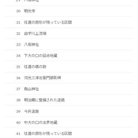
30 明光寺
31 往還の原形が残っている区間
32 由宇川上流端
33 八坂神社
34 下大の口の延命地蔵
35 往還の橋の跡
36 河光三津左衛門顕彰碑
37 南山神社
38 明治期に整備された道路
39 今井道路
40 中大の口の法界地蔵
41 往還の原形が残っている区間