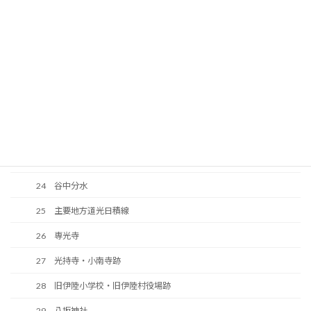
17 氷室亀山神社
18 氷室亀山神社参道
19 道場遺跡
20 伊陸小学校
21 市役所伊陸出張所・伊陸公民館
22 伊陸駅予定地だった所
23 まっすぐ南下する往還
24 谷中分水
25 主要地方道光日積線
26 専光寺
27 光持寺・小南寺跡
28 旧伊陸小学校・旧伊陸村役場跡
29 八坂神社