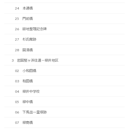
24 本通橋
25 門前橋
26 耕地整理記念碑
27 杉氏館跡
28 国清橋
3 岩国竪ヶ浜往還－柳井地区
02 小和田橋
03 和田橋
04 柳井中学校
05 柳中橋
06 下馬皿一里塚跡
07 柳商橋