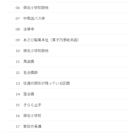
06 柳北小学校跡地
07 中馬皿バス停
08 法専寺
09 あさひ製菓本社（果子乃季総本店）
10 柳北小学校跡地
11 馬皿橋
12 名合橋跡
13 往還の原形が残っている区間
14 落合橋
15 きらら土手
16 柳北小学校
17 新庄の長溝