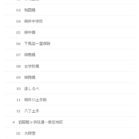
03 和田橋
04 柳井中学校
05 柳中橋
06 下馬皿一里塚跡
07 柳商橋
08 女学校橋
09 柳西橋
10 道しるべ
11 柳井川土手跡
12 八丁土手
4 岩国竪ヶ浜往還－新庄地区
02 大師堂