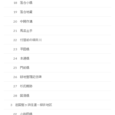
18 落合小橋
19 落合地蔵
20 中開作溝
21 馬皿土手
22 付替前の柳井川
23 平田橋
24 本通橋
25 門前橋
26 耕地整理記念碑
27 杉氏館跡
28 国清橋
3 岩国竪ヶ浜往還－柳井地区
02 小和田橋