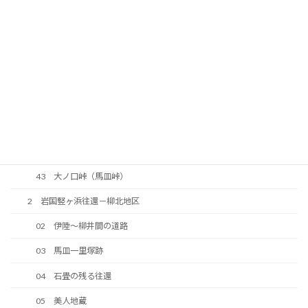
36 河光三津左衛門顕彰碑
37 南山神社
38 明治期に整備された道路
39 今井道路
40 中大の口の法界地蔵
41 往還の原形が残っている区間
42 峠の地蔵
43 大ノ口峠（馬皿峠）
2 岩国竪ヶ浜往還－柳北地区
02 伊陸～柳井間の道路
03 馬皿一里塚跡
04 石畳の残る往還
05 美人地蔵