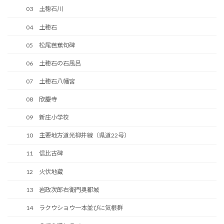
03 土穂石川
04 土穂石
05 松尾芭蕉句碑
06 土穂石の石風呂
07 土穂石八幡宮
08 欣慶寺
09 新庄小学校
10 主要地方道光柳井線（県道22号）
11 信比古碑
12 火伏地蔵
13 岩政次郎右衛門奥都城
14 ラクウショウ一本並びに気根群