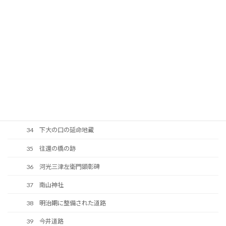
27 光持寺・小南寺跡
28 旧伊陸小学校・旧伊陸村役場跡
29 八坂神社
30 明光寺
31 往還の原形が残っている区間
32 由宇川上流端
33 八坂神社
34 下大の口の延命地蔵
35 往還の橋の跡
36 河光三津左衛門顕彰碑
37 南山神社
38 明治期に整備された道路
39 今井道路