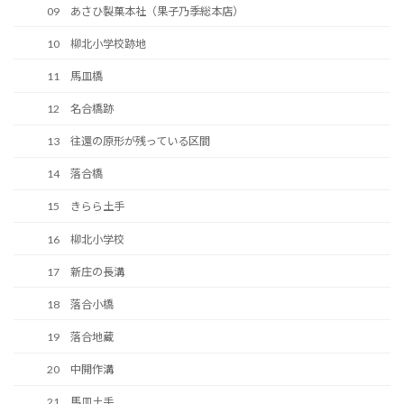
09 あさひ製菓本社（果子乃季総本店）
10 柳北小学校跡地
11 馬皿橋
12 名合橋跡
13 往還の原形が残っている区間
14 落合橋
15 きらら土手
16 柳北小学校
17 新庄の長溝
18 落合小橋
19 落合地蔵
20 中開作溝
21 馬皿土手