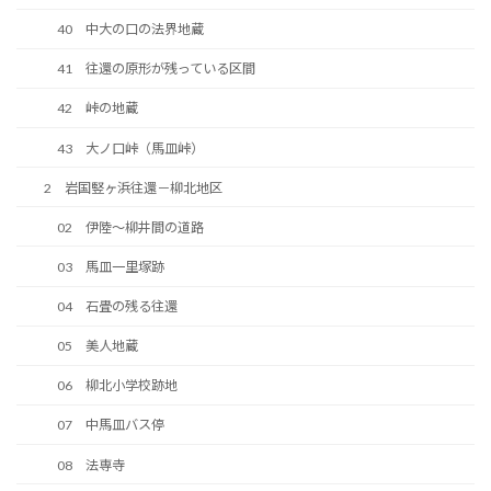
40 中大の口の法界地蔵
41 往還の原形が残っている区間
42 峠の地蔵
43 大ノ口峠（馬皿峠）
2 岩国竪ヶ浜往還－柳北地区
02 伊陸～柳井間の道路
03 馬皿一里塚跡
04 石畳の残る往還
05 美人地蔵
06 柳北小学校跡地
07 中馬皿バス停
08 法専寺