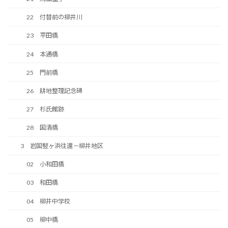
22 付替前の柳井川
23 平田橋
24 本通橋
25 門前橋
26 耕地整理記念碑
27 杉氏館跡
28 国清橋
3 岩国竪ヶ浜往還－柳井地区
02 小和田橋
03 和田橋
04 柳井中学校
05 柳中橋