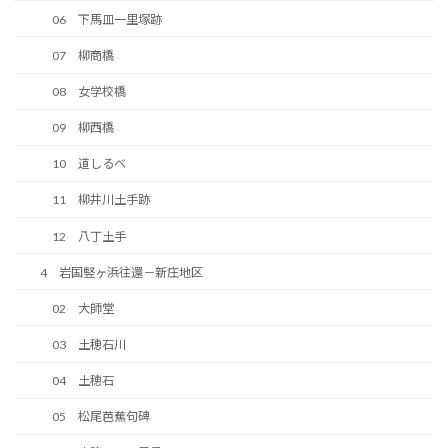
06 下馬皿一里塚跡
07 柳商橋
08 女学校橋
09 柳西橋
10 道しるべ
11 柳井川土手跡
12 八丁土手
4 岩国竪ヶ浜往還－新庄地区
02 大師堂
03 土穂石川
04 土穂石
05 松尾芭蕉句碑