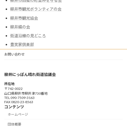
柳井市白壁の町並みを守る会
柳井市観光ボランティアの会
柳井市観光協会
柳井縞の会
街道沿線の見どころ
豊笑家倶楽部
お問い合わせ
柳井にっぽん晴れ街道協議会
所在地
〒742-0022
山口県柳井市柳井津730番地
TEL 090-7509-3163
FAX 0820-23-8563
コンテンツ
ホームページ
団体概要