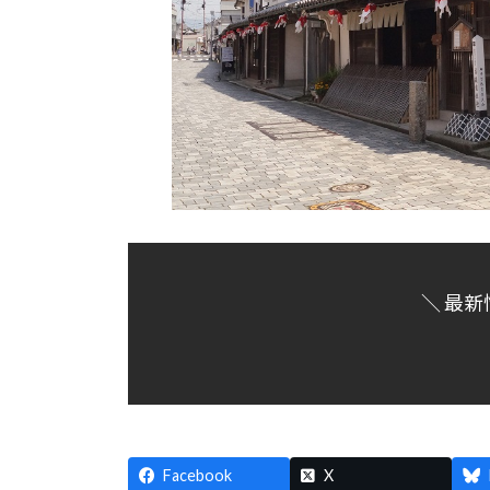
＼ 最新
Facebook
X