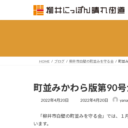
コ
ナ
ン
ビ
テ
ゲ
ン
ー
ツ
シ
へ
ョ
ス
ン
キ
に
ッ
移
HOME
ブログ
柳井市白壁の町並みを守る会
町並
プ
動
町並みかわら版第90
最
2022年4月20日
2022年4月20日
yana
終
更
「柳井市白壁の町並みを守る会」では、１月
新
日
います。
時