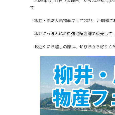
2025年1月17日（金曜日）から2025年1
新
日
て
時
:
「柳井・周防大島物産フェア2025」が開催さ
柳井にっぽん晴れ街道沿線店舗で販売してい
お近くにお越しの際は、ぜひお立ち寄りく