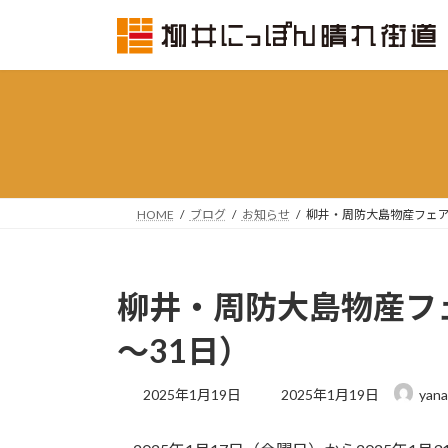
コ
ナ
ン
ビ
テ
ゲ
ン
ー
ツ
シ
へ
ョ
ス
ン
キ
に
ッ
移
HOME
ブログ
お知らせ
柳井・周防大島物産フェア20
プ
動
柳井・周防大島物産フェア
～31日）
最
2025年1月19日
2025年1月19日
yana
終
更