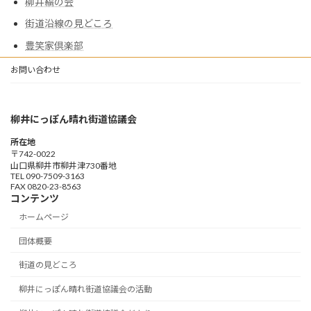
柳井縞の会
街道沿線の見どころ
豊笑家倶楽部
お問い合わせ
柳井にっぽん晴れ街道協議会
所在地
〒742-0022
山口県柳井市柳井津730番地
TEL 090-7509-3163
FAX 0820-23-8563
コンテンツ
ホームページ
団体概要
街道の見どころ
柳井にっぽん晴れ街道協議会の活動