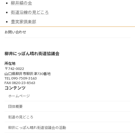
柳井縞の会
街道沿線の見どころ
豊笑家倶楽部
お問い合わせ
柳井にっぽん晴れ街道協議会
所在地
〒742-0022
山口県柳井市柳井津730番地
TEL 090-7509-3163
FAX 0820-23-8563
コンテンツ
ホームページ
団体概要
街道の見どころ
柳井にっぽん晴れ街道協議会の活動