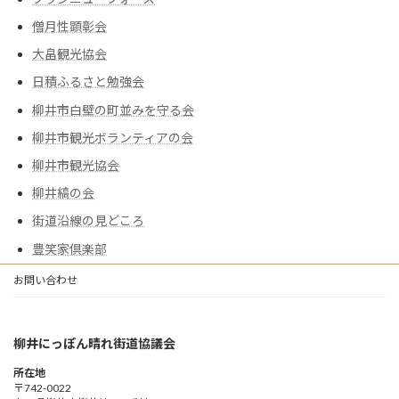
僧月性顕彰会
大畠観光協会
日積ふるさと勉強会
柳井市白壁の町並みを守る会
柳井市観光ボランティアの会
柳井市観光協会
柳井縞の会
街道沿線の見どころ
豊笑家倶楽部
お問い合わせ
柳井にっぽん晴れ街道協議会
所在地
〒742-0022