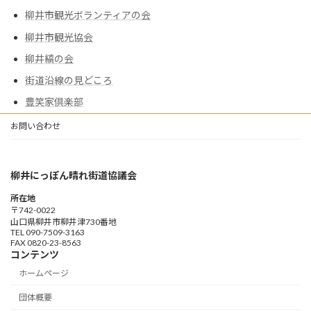
柳井市観光ボランティアの会
柳井市観光協会
柳井縞の会
街道沿線の見どころ
豊笑家倶楽部
お問い合わせ
柳井にっぽん晴れ街道協議会
所在地
〒742-0022
山口県柳井市柳井津730番地
TEL 090-7509-3163
FAX 0820-23-8563
コンテンツ
ホームページ
団体概要