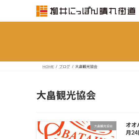
コ
ナ
ン
ビ
テ
ゲ
ン
ー
ツ
シ
へ
ョ
ス
ン
キ
に
ッ
移
HOME
ブログ
大畠観光協会
プ
動
大畠観光協会
オオ
大畠観光協会
月2