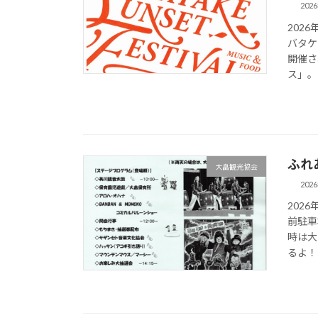
202
202
バタケ
開催さ
ス」。
ふれ
大畠観光協会
202
202
前駐車
時は大
るよ！