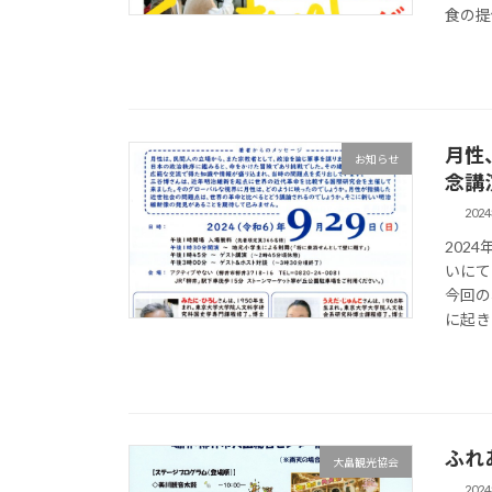
食の提供
月性
お知らせ
念講
202
202
いにて
今回の
に起き
ふれ
大畠観光協会
202