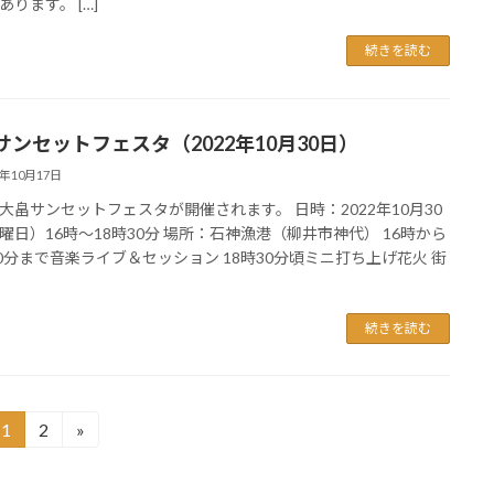
あります。 […]
続きを読む
サンセットフェスタ（2022年10月30日）
2年10月17日
大畠サンセットフェスタが開催されます。 日時：2022年10月30
曜日）16時～18時30分 場所：石神漁港（柳井市神代） 16時から
30分まで音楽ライブ＆セッション 18時30分頃ミニ打ち上げ花火 街
続きを読む
1
2
»
固
固
定
定
ペ
ペ