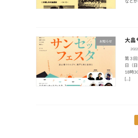
などが
大畠
お知らせ
202
第３回
日（日
18時
[…]
投
稿