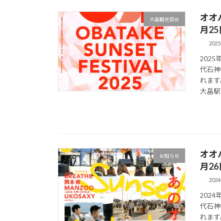
オオ
大畠観光協会
月2
202
202
代石神
れます
大畠駅 
オオ
お知らせ
月2
202
202
代石神
れます