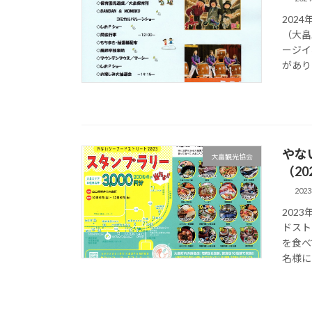
202
（大畠
ージイ
がありま
やな
大畠観光協会
（20
202
202
ドスト
を食べ
名様に当